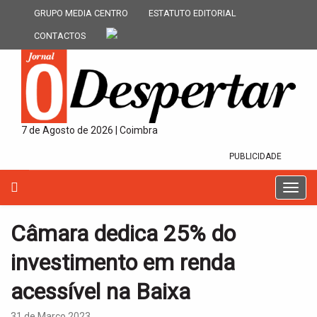
GRUPO MEDIA CENTRO
ESTATUTO EDITORIAL
CONTACTOS
7 de Agosto de 2026 | Coimbra
PUBLICIDADE
T
o
g
Câmara dedica 25% do
g
l
investimento em renda
e
n
acessível na Baixa
a
v
31 de Março 2023