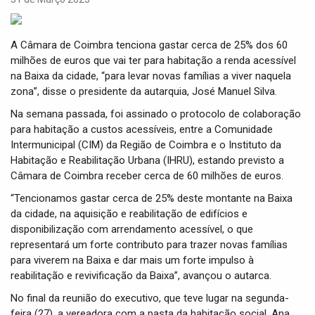
i
g
a
A Câmara de Coimbra tenciona gastar cerca de 25% dos 60
t
milhões de euros que vai ter para habitação a renda acessível
i
na Baixa da cidade, “para levar novas famílias a viver naquela
o
zona”, disse o presidente da autarquia, José Manuel Silva.
n
Na semana passada, foi assinado o protocolo de colaboração
para habitação a custos acessíveis, entre a Comunidade
Intermunicipal (CIM) da Região de Coimbra e o Instituto da
Habitação e Reabilitação Urbana (IHRU), estando previsto a
Câmara de Coimbra receber cerca de 60 milhões de euros.
“Tencionamos gastar cerca de 25% deste montante na Baixa
da cidade, na aquisição e reabilitação de edifícios e
disponibilização com arrendamento acessível, o que
representará um forte contributo para trazer novas famílias
para viverem na Baixa e dar mais um forte impulso à
reabilitação e revivificação da Baixa”, avançou o autarca.
No final da reunião do executivo, que teve lugar na segunda-
feira (27), a vereadora com a pasta da habitação social, Ana