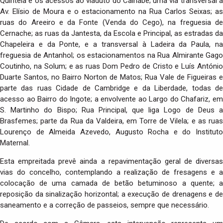
Quintela e os acessos ao viaduto do Calhabé; uma via transversal à
Av. Elísio de Moura e o estacionamento na Rua Carlos Seixas; as
ruas do Areeiro e da Fonte (Venda do Cego), na freguesia de
Cernache; as ruas da Jantesta, da Escola e Principal, as estradas da
Chapeleira e da Ponte, e a transversal à Ladeira da Paula, na
freguesia de Antanhol; os estacionamentos na Rua Almirante Gago
Coutinho, na Solum; e as ruas Dom Pedro de Cristo e Luís António
Duarte Santos, no Bairro Norton de Matos; Rua Vale de Figueiras e
parte das ruas Cidade de Cambridge e da Liberdade, todas de
acesso ao Bairro do Ingote; a envolvente ao Largo do Chafariz, em
S. Martinho do Bispo; Rua Principal, que liga Logo de Deus a
Brasfemes; parte da Rua da Valdeira, em Torre de Vilela; e as ruas
Lourenço de Almeida Azevedo, Augusto Rocha e do Instituto
Maternal.
Esta empreitada prevê ainda a repavimentação geral de diversas
vias do concelho, contemplando a realização de fresagens e a
colocação de uma camada de betão betuminoso a quente; a
reposição da sinalização horizontal; a execução de drenagens e de
saneamento e a correção de passeios, sempre que necessário.