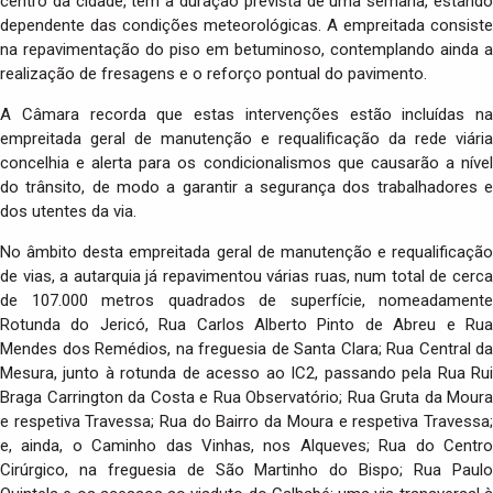
centro da cidade, tem a duração prevista de uma semana, estando
dependente das condições meteorológicas. A empreitada consiste
na repavimentação do piso em betuminoso, contemplando ainda a
realização de fresagens e o reforço pontual do pavimento.
A Câmara recorda que estas intervenções estão incluídas na
empreitada geral de manutenção e requalificação da rede viária
concelhia e alerta para os condicionalismos que causarão a nível
do trânsito, de modo a garantir a segurança dos trabalhadores e
dos utentes da via.
No âmbito desta empreitada geral de manutenção e requalificação
de vias, a autarquia já repavimentou várias ruas, num total de cerca
de 107.000 metros quadrados de superfície, nomeadamente
Rotunda do Jericó, Rua Carlos Alberto Pinto de Abreu e Rua
Mendes dos Remédios, na freguesia de Santa Clara; Rua Central da
Mesura, junto à rotunda de acesso ao IC2, passando pela Rua Rui
Braga Carrington da Costa e Rua Observatório; Rua Gruta da Moura
e respetiva Travessa; Rua do Bairro da Moura e respetiva Travessa;
e, ainda, o Caminho das Vinhas, nos Alqueves; Rua do Centro
Cirúrgico, na freguesia de São Martinho do Bispo; Rua Paulo