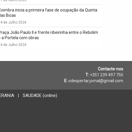
Coimbra inicia a primeira fase de ocupação da Quinta
das Bicas
4 de Julho 2026
Praça João Paulo II e frente ribeirinha entre o Rebolim
e a Portela com obras
4 de Julho 2026
Contacte-nos
T:
+351 239 497 750
E:
odespertar.jornal@gmail.com
ERANIA
SAUDADE (online)
|