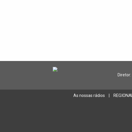
Diretor:
REGIONA
As nossas rádios
|