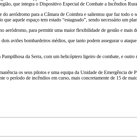
 região, que integra o Dispositivo Especial de Combate a Incêndios Rura
e do aeródromo para a Câmara de Coimbra e salientou que faz todo o se
do que aquele espaço tem estado “estagnado”, sendo necessário um plano
no aeródromo, para permitir uma maior flexibilidade de gestão e mais d
 e dois aviões bombardeiros médios, que tanto podem assegurar o ataqu
 Pampilhosa da Serra, com um helicóptero ligeiro de combate, e outro 
manência os seus pilotos e uma equipa da Unidade de Emergência de 
nte o período de incêndios em curso, mais concretamente de 15 de maio