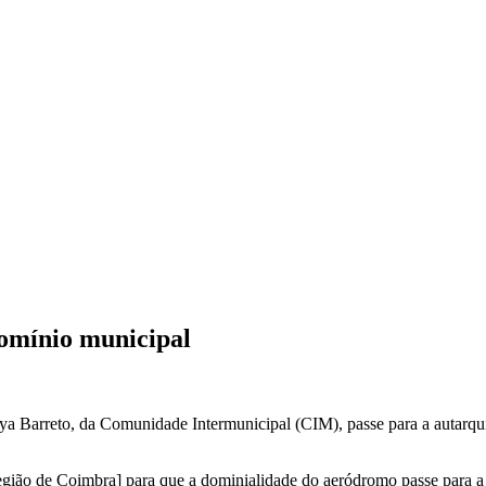
omínio municipal
arreto, da Comunidade Intermunicipal (CIM), passe para a autarquia, 
ião de Coimbra] para que a dominialidade do aeródromo passe para a C