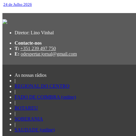
24 de Julho 2026
Diretor: Lino Vinhal
Contacte-nos
T:
+351 239 497 750
E:
odespertar.jornal@gmail.com
As nossas rádios
|
REGIONAL DO CENTRO
|
FADO DE COIMBRA (online)
|
BOTAREU
|
SOBERANIA
|
SAUDADE (online)