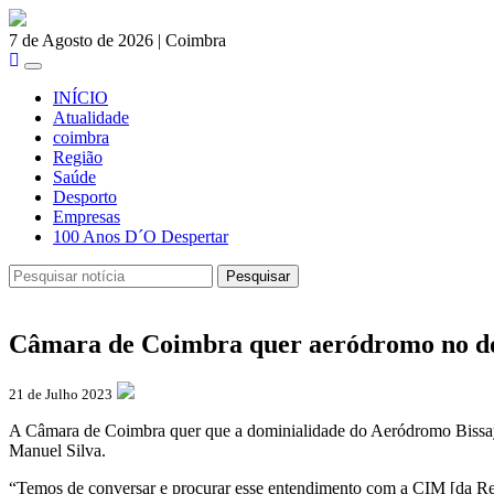
7 de Agosto de 2026 | Coimbra
Toggle
navigation
INÍCIO
Atualidade
coimbra
Região
Saúde
Desporto
Empresas
100 Anos D´O Despertar
Pesquisar
Pesquisar
Câmara de Coimbra quer aeródromo no d
21 de Julho 2023
A Câmara de Coimbra quer que a dominialidade do Aeródromo Bissaya B
Manuel Silva.
“Temos de conversar e procurar esse entendimento com a CIM [da Reg