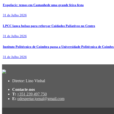
Expofacic: temos em Cantanhede uma grande feira-festa
31 de Julho 2026
LPCC lança bolsas para reforçar Cuidados Paliativos no Centro
31 de Julho 2026
Instituto Politécnico de Coimbra passa a Universidade Politécnica de Coimbr
31 de Julho 2026
Diretor: Lino Vinhal
Contacte-nos
T:
+351 239 497 750
E:
odespertar.jornal@gmail.com