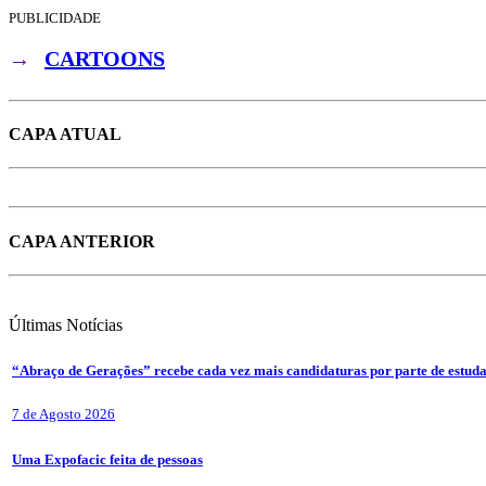
PUBLICIDADE
→
CARTOONS
CAPA ATUAL
CAPA ANTERIOR
Últimas
Notícias
“Abraço de Gerações” recebe cada vez mais candidaturas por parte de estuda
7 de Agosto 2026
Uma Expofacic feita de pessoas