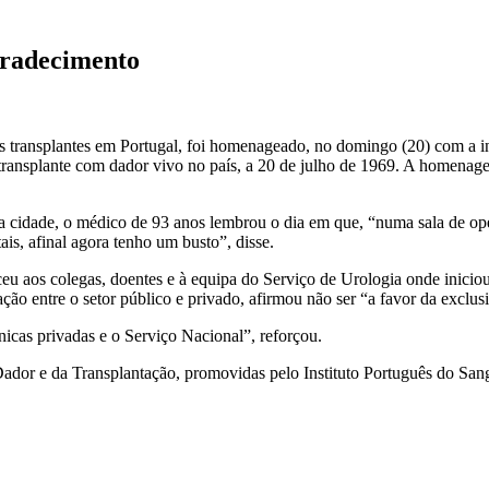
gradecimento
 transplantes em Portugal, foi homenageado, no domingo (20) com a ina
 transplante com dador vivo no país, a 20 de julho de 1969. A homena
a cidade, o médico de 93 anos lembrou o dia em que, “numa sala de op
is, afinal agora tenho um busto”, disse.
u aos colegas, doentes e à equipa do Serviço de Urologia onde iniciou o
ão entre o setor público e privado, afirmou não ser “a favor da exclu
nicas privadas e o Serviço Nacional”, reforçou.
r e da Transplantação, promovidas pelo Instituto Português do Sang