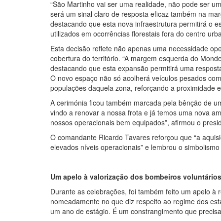
“São Martinho vai ser uma realidade, não pode ser 
será um sinal claro de resposta eficaz também na ma
destacando que esta nova infraestrutura permitirá o 
utilizados em ocorrências florestais fora do centro urb
Esta decisão reflete não apenas uma necessidade ope
cobertura do território. “A margem esquerda do Monde
destacando que esta expansão permitirá uma resposta
O novo espaço não só acolherá veículos pesados com
populações daquela zona, reforçando a proximidade 
A cerimónia ficou também marcada pela bênção de um 
vindo a renovar a nossa frota e já temos uma nova 
nossos operacionais bem equipados”, afirmou o presi
O comandante Ricardo Tavares reforçou que “a aquisiç
elevados níveis operacionais” e lembrou o simbolismo 
Um apelo à valorização dos bombeiros voluntário
Durante as celebrações, foi também feito um apelo à 
nomeadamente no que diz respeito ao regime dos est
um ano de estágio. É um constrangimento que precisa