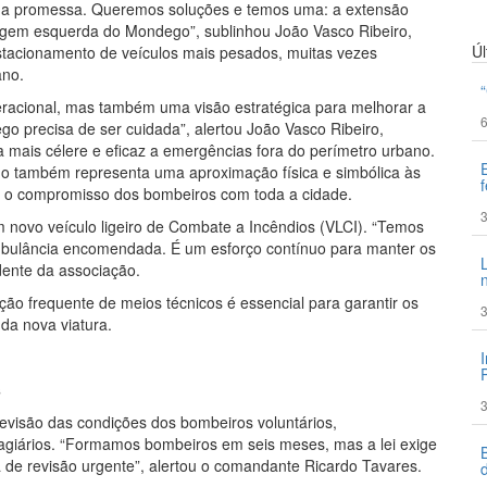
uma promessa. Queremos soluções e temos uma: a extensão
rgem esquerda do Mondego”, sublinhou João Vasco Ribeiro,
Ú
estacionamento de veículos mais pesados, muitas vezes
ano.
racional, mas também uma visão estratégica para melhorar a
6
go precisa de ser cuidada”, alertou João Vasco Ribeiro,
 mais célere e eficaz a emergências fora do perímetro urbano.
o também representa uma aproximação física e simbólica às
e o compromisso dos bombeiros com toda a cidade.
3
novo veículo ligeiro de Combate a Incêndios (VLCI). “Temos
ambulância encomendada. É um esforço contínuo para manter os
dente da associação.
ão frequente de meios técnicos é essencial para garantir os
3
da nova viatura.
s
3
revisão das condições dos bombeiros voluntários,
agiários. “Formamos bombeiros em seis meses, mas a lei exige
 de revisão urgente”, alertou o comandante Ricardo Tavares.