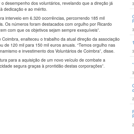
r o desempenho dos voluntários, revelando que a direção já
3
 dedicação e ao mérito.
a interveio em 6.320 ocorrências, percorrendo 185 mil
is. Os números foram destacados com orgulho por Ricardo
zem com que os objetivos sejam sempre exequíveis”.
3
 Coimbra, enalteceu o trabalho da atual direção da associação
ou de 120 mil para 150 mil euros anuais. “Temos orgulho nas
namismo e investimento dos Voluntários de Coimbra”, disse.
3
atura para a aquisição de um novo veículo de combate a
 cidade segura graças à prontidão destas corporações”.
3
2
2