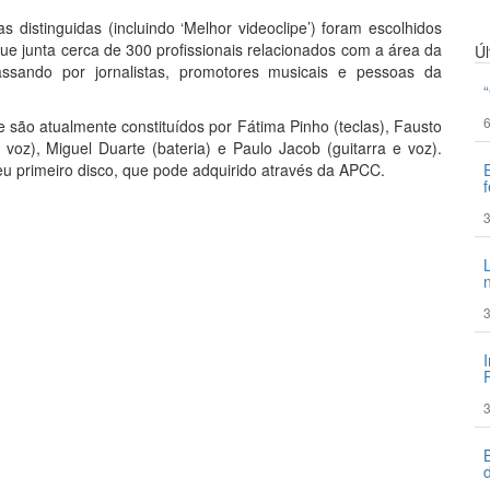
distinguidas (incluindo ‘Melhor videoclipe’) foram escolhidos
e junta cerca de 300 profissionais relacionados com a área da
Ú
passando por jornalistas, promotores musicais e pessoas da
6
ão atualmente constituídos por Fátima Pinho (teclas), Fausto
voz), Miguel Duarte (bateria) e Paulo Jacob (guitarra e voz).
 primeiro disco, que pode adquirido através da APCC.
3
3
3