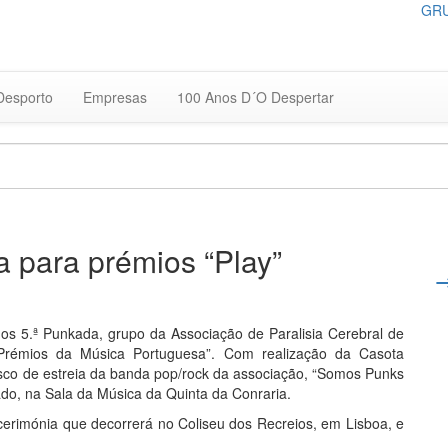
GRU
Desporto
Empresas
100 Anos D´O Despertar
para prémios “Play”
 dos 5.ª Punkada, grupo da Associação de Paralisia Cerebral de
rémios da Música Portuguesa”. Com realização da Casota
disco de estreia da banda pop/rock da associação, “Somos Punks
o, na Sala da Música da Quinta da Conraria.
erimónia que decorrerá no Coliseu dos Recreios, em Lisboa, e