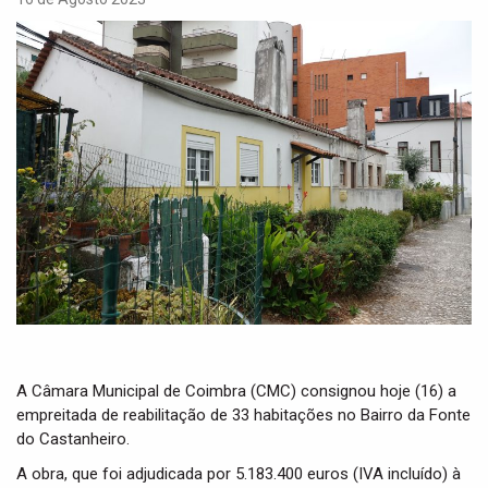
i
g
a
t
i
o
n
A Câmara Municipal de Coimbra (CMC) consignou hoje (16) a
empreitada de reabilitação de 33 habitações no Bairro da Fonte
do Castanheiro.
A obra, que foi adjudicada por 5.183.400 euros (IVA incluído) à