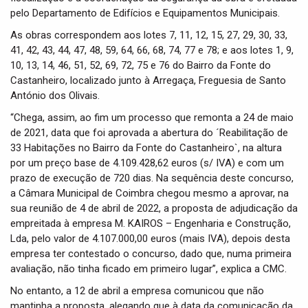
pelo Departamento de Edifícios e Equipamentos Municipais.
As obras correspondem aos lotes 7, 11, 12, 15, 27, 29, 30, 33,
41, 42, 43, 44, 47, 48, 59, 64, 66, 68, 74, 77 e 78; e aos lotes 1, 9,
10, 13, 14, 46, 51, 52, 69, 72, 75 e 76 do Bairro da Fonte do
Castanheiro, localizado junto à Arregaça, Freguesia de Santo
António dos Olivais.
“Chega, assim, ao fim um processo que remonta a 24 de maio
de 2021, data que foi aprovada a abertura do ´Reabilitação de
33 Habitações no Bairro da Fonte do Castanheiro`, na altura
por um preço base de 4.109.428,62 euros (s/ IVA) e com um
prazo de execução de 720 dias. Na sequência deste concurso,
a Câmara Municipal de Coimbra chegou mesmo a aprovar, na
sua reunião de 4 de abril de 2022, a proposta de adjudicação da
empreitada à empresa M. KAIROS – Engenharia e Construção,
Lda, pelo valor de 4.107.000,00 euros (mais IVA), depois desta
empresa ter contestado o concurso, dado que, numa primeira
avaliação, não tinha ficado em primeiro lugar”, explica a CMC.
No entanto, a 12 de abril a empresa comunicou que não
mantinha a proposta, alegando que à data da comunicação da