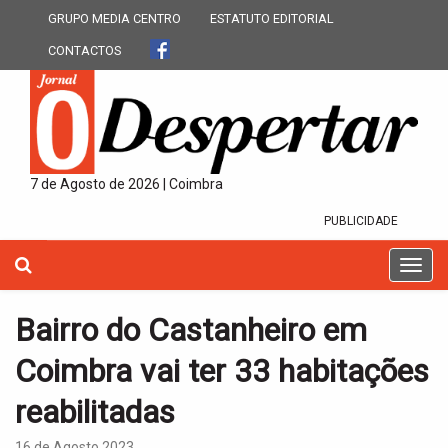
GRUPO MEDIA CENTRO
ESTATUTO EDITORIAL
CONTACTOS
7 de Agosto de 2026 | Coimbra
PUBLICIDADE
T
o
g
Bairro do Castanheiro em
g
l
Coimbra vai ter 33 habitações
e
n
reabilitadas
a
v
16 de Agosto 2023