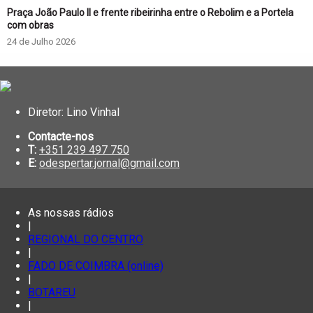
Praça João Paulo II e frente ribeirinha entre o Rebolim e a Portela
com obras
24 de Julho 2026
Diretor: Lino Vinhal
Contacte-nos
T:
+351 239 497 750
E:
odespertar.jornal@gmail.com
As nossas rádios
|
REGIONAL DO CENTRO
|
FADO DE COIMBRA (online)
|
BOTAREU
|