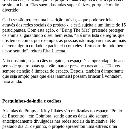
se sintam bem. Elas saem das aulas super felizes, porque é muito
divertido”.
Cada sessão requer uma inscrição prévia, – que pode ser feita
através das redes sociais do projeto -, e está sujeita a um limite de 15
participantes. Com esta ação, o “Bring The Mat” pretende proteger
os animais, garantindo o seu bem-estar. “Há uma lista de regras que
nós temos como, por exemplo, as pessoas não magoarem os animais
e terem algum cuidado e paciência com eles. Tem corrido tudo bem
nesse sentido”, reitera Rita Lucena.
Não obstante, sejam cães ou gatos, o espaço é sempre adaptado aos
seres de quatro patas que vão marcar presença nas aulas. “Temos
sempre atenção à limpeza do espaço. Depois, também é importante
que seja amplo para que eles [animais] possam brincar à vontade”,
frisa ainda.
Porquinhos-da-índia e coelhos
As aulas de Puppy e Kitty Pilates são realizadas no espaço “Ponto
de Encontro”, em Coimbra, sendo que as datas são sempre
antecipadamente divulgadas nas redes sociais da iniciativa. No
passado dia 21 de junho, o projeto apresentou uma estreia: uma