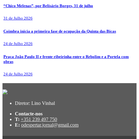
“Chico Melenas”, por Belisário Borges, 31 de julho
31 de Julho 2026
Coimbra inicia a primeira fase de ocupação da Quinta das Bicas
24 de Julho 2026
Praça João Paulo II e frente ribeirinha entre o Rebolim e a Portela com
obras
24 de Julho 2026
Diretor: Lino Vinhal
Contacte-nos
T:
+351 239 497 750
E:
odespertar.jornal@gmail.com