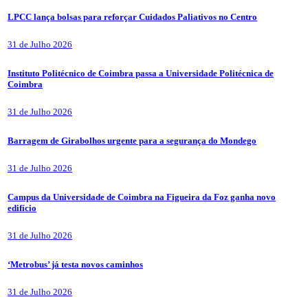
LPCC lança bolsas para reforçar Cuidados Paliativos no Centro
31 de Julho 2026
Instituto Politécnico de Coimbra passa a Universidade Politécnica de
Coimbra
31 de Julho 2026
Barragem de Girabolhos urgente para a segurança do Mondego
31 de Julho 2026
Campus da Universidade de Coimbra na Figueira da Foz ganha novo
edifício
31 de Julho 2026
‘Metrobus’ já testa novos caminhos
31 de Julho 2026