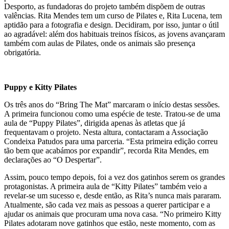
Desporto, as fundadoras do projeto também dispõem de outras
valências. Rita Mendes tem um curso de Pilates e, Rita Lucena, tem
aptidão para a fotografia e design. Decidiram, por isso, juntar o útil
ao agradável: além dos habituais treinos físicos, as jovens avançaram
também com aulas de Pilates, onde os animais são presença
obrigatória.
Puppy e Kitty Pilates
Os três anos do “Bring The Mat” marcaram o início destas sessões.
A primeira funcionou como uma espécie de teste. Tratou-se de uma
aula de “Puppy Pilates”, dirigida apenas às atletas que já
frequentavam o projeto. Nesta altura, contactaram a Associação
Condeixa Patudos para uma parceria. “Esta primeira edição correu
tão bem que acabámos por expandir”, recorda Rita Mendes, em
declarações ao “O Despertar”.
Assim, pouco tempo depois, foi a vez dos gatinhos serem os grandes
protagonistas. A primeira aula de “Kitty Pilates” também veio a
revelar-se um sucesso e, desde então, as Rita’s nunca mais pararam.
Atualmente, são cada vez mais as pessoas a querer participar e a
ajudar os animais que procuram uma nova casa. “No primeiro Kitty
Pilates adotaram nove gatinhos que estão, neste momento, com as