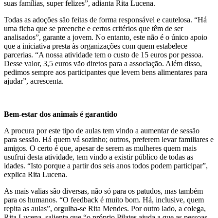
suas famílias, super felizes”, adianta Rita Lucena.
Todas as adoções são feitas de forma responsável e cautelosa. “Há
uma ficha que se preenche e certos critérios que têm de ser
analisados”, garante a jovem. No entanto, este não é o único apoio
que a iniciativa presta às organizações com quem estabelece
parcerias. “A nossa atividade tem o custo de 15 euros por pessoa.
Desse valor, 3,5 euros vão diretos para a associação. Além disso,
pedimos sempre aos participantes que levem bens alimentares para
ajudar”, acrescenta.
Bem-estar dos animais é garantido
A procura por este tipo de aulas tem vindo a aumentar de sessão
para sessão. Há quem vá sozinho; outros, preferem levar familiares e
amigos. O certo é que, apesar de serem as mulheres quem mais
usufrui desta atividade, tem vindo a existir público de todas as
idades. “Isto porque a partir dos seis anos todos podem participar”,
explica Rita Lucena.
As mais valias são diversas, não só para os patudos, mas também
para os humanos. “O feedback é muito bom. Há, inclusive, quem
repita as aulas”, orgulha-se Rita Mendes. Por outro lado, a colega,
Rita Lucena, salienta que “o próprio Pilates ajuda a que as pessoas