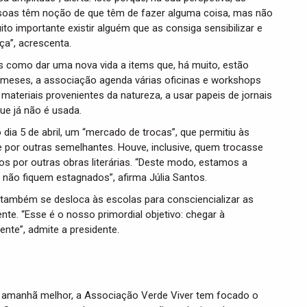
soas têm noção de que têm de fazer alguma coisa, mas não
 importante existir alguém que as consiga sensibilizar e
a”, acrescenta.
como dar uma nova vida a items que, há muito, estão
 meses, a associação agenda várias oficinas e workshops
ateriais provenientes da natureza, a usar papeis de jornais
ue já não é usada.
 dia 5 de abril, um “mercado de trocas”, que permitiu às
de por outras semelhantes. Houve, inclusive, quem trocasse
os por outras obras literárias. “Deste modo, estamos a
s não fiquem estagnados”, afirma Júlia Santos.
r também se desloca às escolas para consciencializar as
nte. “Esse é o nosso primordial objetivo: chegar à
nte”, admite a presidente.
m amanhã melhor, a Associação Verde Viver tem focado o