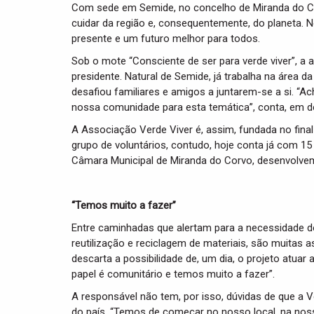
Com sede em Semide, no concelho de Miranda do Corv
cuidar da região e, consequentemente, do planeta. 
presente e um futuro melhor para todos.
Sob o mote “Consciente de ser para verde viver”, a 
presidente. Natural de Semide, já trabalha na área 
desafiou familiares e amigos a juntarem-se a si. “Ach
nossa comunidade para esta temática”, conta, em d
A Associação Verde Viver é, assim, fundada no fina
grupo de voluntários, contudo, hoje conta já com 15
Câmara Municipal de Miranda do Corvo, desenvolvem 
“Temos muito a fazer”
Entre caminhadas que alertam para a necessidade de 
reutilização e reciclagem de materiais, são muitas 
descarta a possibilidade de, um dia, o projeto atuar
papel é comunitário e temos muito a fazer”.
A responsável não tem, por isso, dúvidas de que a V
do país. “Temos de começar no nosso local, na nossa 