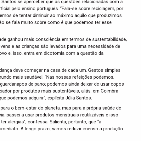
ia Santos se aperceber que as questões relacionadas com a
cial pelo ensino português. “Fala-se sobre reciclagem, por
 temos de tentar diminuir ao máximo aquilo que produzimos.
 não se fala muito sobre como é que podemos ter esse
dade ganhou mais consciência em termos de sustentabilidade,
 jovens e as crianças são levados para uma necessidade de
novo e, isso, entra em dicotomia com a questão da
mudança deve começar na casa de cada um. Gestos simples
 mundo mais saudável. “Nas nossas refeições podemos,
r guardanapos de pano; podemos ainda deixar de usar copos
ciador por produtos mais sustentáveis, aliás, em Coimbra
e podemos adquirir”, explícita Júlia Santos.
 para o bem-estar do planeta, mas para a própria saúde de
a: passei a usar produtos menstruais reutilizáveis e isso
er alergias”, confessa. Salienta, portanto, que “a
 imediato. A longo prazo, vamos reduzir imenso a produção