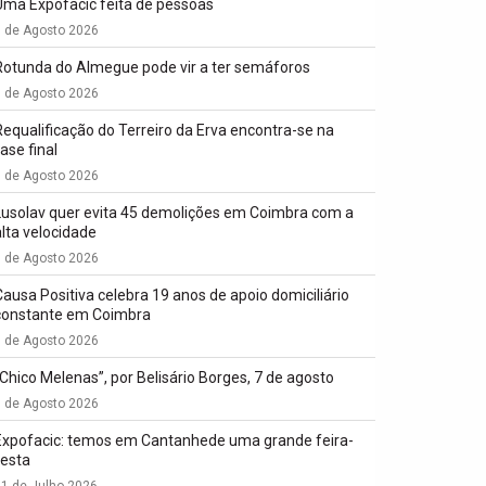
Uma Expofacic feita de pessoas
7 de Agosto 2026
Rotunda do Almegue pode vir a ter semáforos
7 de Agosto 2026
Requalificação do Terreiro da Erva encontra-se na
ase final
7 de Agosto 2026
Lusolav quer evita 45 demolições em Coimbra com a
alta velocidade
7 de Agosto 2026
Causa Positiva celebra 19 anos de apoio domiciliário
constante em Coimbra
7 de Agosto 2026
“Chico Melenas”, por Belisário Borges, 7 de agosto
6 de Agosto 2026
Expofacic: temos em Cantanhede uma grande feira-
festa
1 de Julho 2026