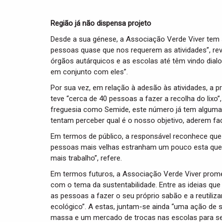
Região já não dispensa projeto
Desde a sua génese, a Associação Verde Viver tem s
pessoas quase que nos requerem as atividades”, rev
órgãos autárquicos e as escolas até têm vindo dia
em conjunto com eles”.
Por sua vez, em relação à adesão às atividades, a p
teve “cerca de 40 pessoas a fazer a recolha do lix
freguesia como Semide, este número já tem alguma
tentam perceber qual é o nosso objetivo, aderem fac
Em termos de público, a responsável reconhece que s
pessoas mais velhas estranham um pouco esta questã
mais trabalho”, refere.
Em termos futuros, a Associação Verde Viver prome
com o tema da sustentabilidade. Entre as ideias qu
as pessoas a fazer o seu próprio sabão e a reutiliz
ecológico”. A estas, juntam-se ainda “uma ação de
massa e um mercado de trocas nas escolas para sen