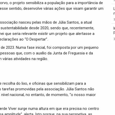
o, o projeto sensibiliza a população para a importância de
Nesse sentido, desenvolve várias ações que visam garantir um
3
associação nasceu pelas mãos de Júlia Santos, a atual
da sustentabilidade desde 2020, sendo que, recentemente,
ei que seria relevante existir um projeto que alertasse a
eclarações ao “O Despertar”.
3
l de 2023. Numa fase inicial, foi composta por um pequeno
 pessoas que, com o auxílio da Junta de Freguesia e da
várias atividades na região.
recolha do lixo, e oficinas que sensibilizam para a
as tarefas promovidas pela associação. Júlia Santos não
 a nível nacional, no entanto, de momento, “o nosso maior
erde Viver surge numa altura em que era precisa no centro
amplitude”, alerta. Isto porque, na sua perspetiva, as