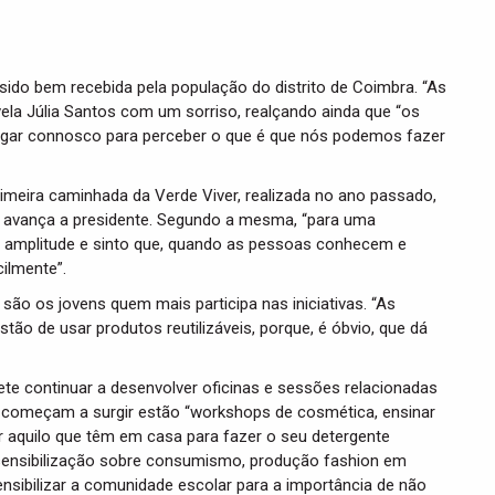
ido bem recebida pela população do distrito de Coimbra. “As
ela Júlia Santos com um sorriso, realçando ainda que “os
logar connosco para perceber o que é que nós podemos fazer
rimeira caminhada da Verde Viver, realizada no ano passado,
o”, avança a presidente. Segundo a mesma, “para uma
 amplitude e sinto que, quando as pessoas conhecem e
ilmente”.
ão os jovens quem mais participa nas iniciativas. “As
o de usar produtos reutilizáveis, porque, é óbvio, que dá
te continuar a desenvolver oficinas e sessões relacionadas
e começam a surgir estão “workshops de cosmética, ensinar
ar aquilo que têm em casa para fazer o seu detergente
 sensibilização sobre consumismo, produção fashion em
sibilizar a comunidade escolar para a importância de não