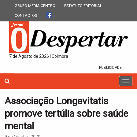
GRUPO MEDIA CENTRO
ESTATUTO EDITORIAL
CONTACTOS
7 de Agosto de 2026 | Coimbra
PUBLICIDADE
T
o
g
Associação Longevitatis
g
l
promove tertúlia sobre saúde
e
n
mental
a
v
9 de Outubro 2020