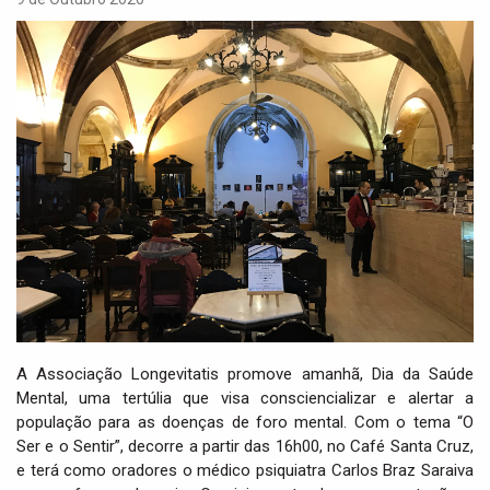
i
g
a
t
i
o
n
A Associação Longevitatis promove amanhã, Dia da Saúde
Mental, uma tertúlia que visa consciencializar e alertar a
população para as doenças de foro mental. Com o tema “O
Ser e o Sentir”, decorre a partir das 16h00, no Café Santa Cruz,
e terá como oradores o médico psiquiatra Carlos Braz Saraiva