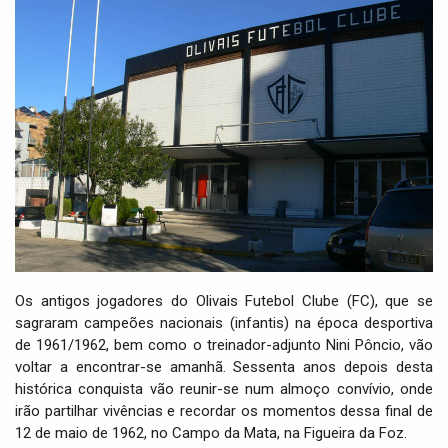
i
g
a
t
i
o
n
Os antigos jogadores do Olivais Futebol Clube (FC), que se
sagraram campeões nacionais (infantis) na época desportiva
de 1961/1962, bem como o treinador-adjunto Nini Pôncio, vão
voltar a encontrar-se amanhã. Sessenta anos depois desta
histórica conquista vão reunir-se num almoço convívio, onde
irão partilhar vivências e recordar os momentos dessa final de
12 de maio de 1962, no Campo da Mata, na Figueira da Foz.