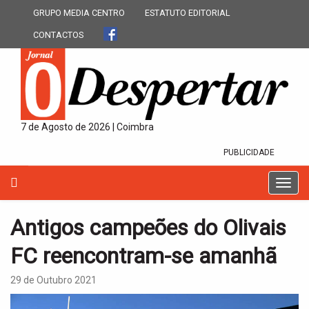
GRUPO MEDIA CENTRO
ESTATUTO EDITORIAL
CONTACTOS
7 de Agosto de 2026 | Coimbra
PUBLICIDADE
T
o
g
Antigos campeões do Olivais
g
l
FC reencontram-se amanhã
e
n
29 de Outubro 2021
a
v