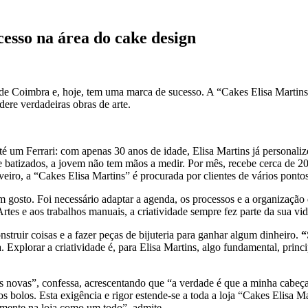
esso na área do cake design
 de Coimbra e, hoje, tem uma marca de sucesso. A “Cakes Elisa Martins
idere verdadeiras obras de arte.
té um Ferrari: com apenas 30 anos de idade, Elisa Martins já personali
 batizados, a jovem não tem mãos a medir. Por mês, recebe cerca de 20
Aveiro, a “Cakes Elisa Martins” é procurada por clientes de vários pon
m gosto. Foi necessário adaptar a agenda, os processos e a organização
rtes e aos trabalhos manuais, a criatividade sempre fez parte da sua vid
struir coisas e a fazer peças de bijuteria para ganhar algum dinheiro.
“
a. Explorar a criatividade é, para Elisa Martins, algo fundamental, prin
 novas”, confessa, acrescentando que “a verdade é que a minha cabeça
s bolos. Esta exigência e rigor estende-se a toda a loja “Cakes Elisa M
temente na loja como um todo”, admite.