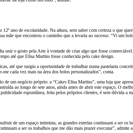
12º ano de escolaridade. Na altura, sem saber com certeza o que queria 
sua mãe que encontrou o caminho que a levaria ao sucesso. “Vi um bolo 
 unir o gosto pela Arte à vontade de criar algo que fosse comerciável.
 tempo até que Elisa Martins fosse conhecida pelo cake design.
as, até que surgiu a oportunidade de trabalhar numa pastelaria conceitu
zar-me cada vez mais na área dos bolos personalizados”, conta.
ação de um negócio próprio: a “Cakes Elisa Martins”, uma loja que apre
nstruída ao longo de sete anos, ainda antes de abrir este espaço. O melh
ublicidade espontânea, feita pelos próprios clientes, é sem dúvida a mai
fruir de um espaço intimista, as grandes estrelas continuam a ser os bo
“Continuam a ser os trabalhos que me dão mais prazer executar”, admite 