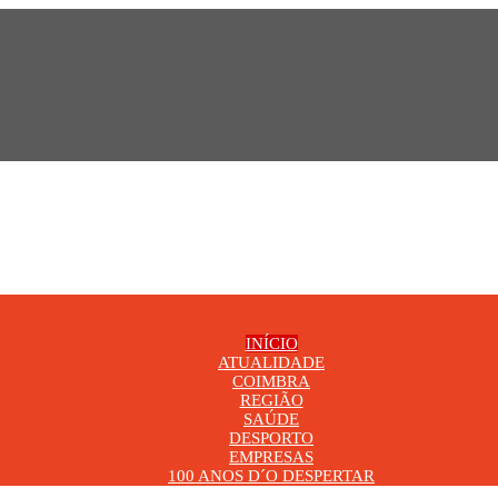
INÍCIO
ATUALIDADE
COIMBRA
REGIÃO
SAÚDE
DESPORTO
EMPRESAS
100 ANOS D´O DESPERTAR