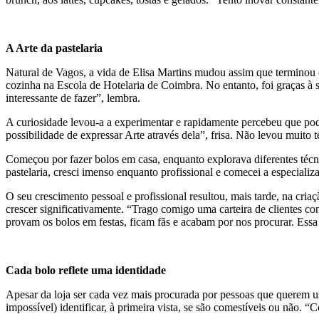
A Arte da pastelaria
Natural de Vagos, a vida de Elisa Martins mudou assim que terminou o 
cozinha na Escola de Hotelaria de Coimbra. No entanto, foi graças à 
interessante de fazer”, lembra.
A curiosidade levou-a a experimentar e rapidamente percebeu que podia
possibilidade de expressar Arte através dela”, frisa. Não levou muito
Começou por fazer bolos em casa, enquanto explorava diferentes técnic
pastelaria, cresci imenso enquanto profissional e comecei a especiali
O seu crescimento pessoal e profissional resultou, mais tarde, na cri
crescer significativamente. “Trago comigo uma carteira de clientes co
provam os bolos em festas, ficam fãs e acabam por nos procurar. Essa p
Cada bolo reflete uma identidade
Apesar da loja ser cada vez mais procurada por pessoas que querem usu
impossível) identificar, à primeira vista, se são comestíveis ou não. 