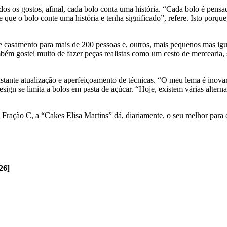
dos os gostos, afinal, cada bolo conta uma história. “Cada bolo é pensa
que o bolo conte uma história e tenha significado”, refere. Isto porqu
de casamento para mais de 200 pessoas e, outros, mais pequenos mas igu
ém gostei muito de fazer peças realistas como um cesto de mercearia, 
stante atualização e aperfeiçoamento de técnicas. “O meu lema é inovar 
sign se limita a bolos em pasta de açúcar. “Hoje, existem várias alterna
ção C, a “Cakes Elisa Martins” dá, diariamente, o seu melhor para of
26]