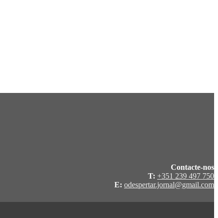
Contacte-nos
T:
+351 239 497 750
E:
odespertar.jornal@gmail.com