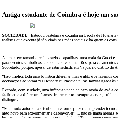
Antiga estudante de Coimbra é hoje um suc
30 de Janeiro 2026
SOCIEDADE |
Estudou pastelaria e cozinha na Escola de Hotelaria
realistas que executa já são virais nas redes sociais e há quem os cons
Animais em tamanho real, castelos, sapatilhas, uma mala da Gucci e a
para eventos simbólicos, aos de maiores dimensões, para casamentos e
Sobretudo, porque, apesar de estar sediada em Vagos, no distrito de 
“Isso implica toda uma logística diferente, mas é algo que fazemos co
declarações ao jornal “O Despertar”. Nascida numa família ligada às A
Recorda, com saudade, uma infância vivida na carpintaria do avô a con
facilmente a diferentes formas de arte e estou sempre a criar”, sublinh
distingue.
“Sou muito autodidata e tenho um enorme prazer em aprender técnicas
algo novo para experimentar e desenvolver”. E não se limita apenas ao
brunch, aos lattes, cupcakes, tostas e gelados. “Tento inovar constan