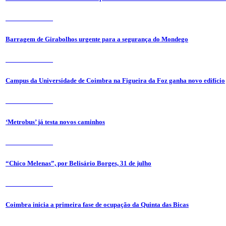
31 de Julho 2026
Barragem de Girabolhos urgente para a segurança do Mondego
31 de Julho 2026
Campus da Universidade de Coimbra na Figueira da Foz ganha novo edifício
31 de Julho 2026
‘Metrobus’ já testa novos caminhos
31 de Julho 2026
“Chico Melenas”, por Belisário Borges, 31 de julho
31 de Julho 2026
Coimbra inicia a primeira fase de ocupação da Quinta das Bicas
24 de Julho 2026