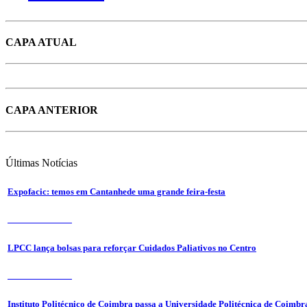
CAPA ATUAL
CAPA ANTERIOR
Últimas
Notícias
Expofacic: temos em Cantanhede uma grande feira-festa
31 de Julho 2026
LPCC lança bolsas para reforçar Cuidados Paliativos no Centro
31 de Julho 2026
Instituto Politécnico de Coimbra passa a Universidade Politécnica de Coimbr