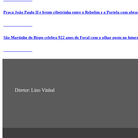
Praça João Paulo II e frente ribeirinha entre o Rebolim e a Portela com obra
24 de Julho 2026
São Martinho do Bispo celebra 922 anos do Foral com o olhar posto no futur
24 de Julho 2026
Diretor: Lino Vinhal