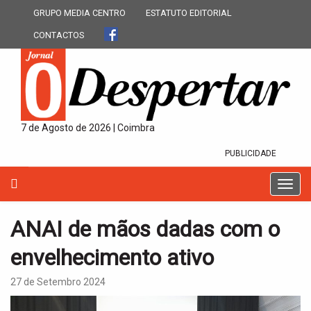
GRUPO MEDIA CENTRO
ESTATUTO EDITORIAL
CONTACTOS
7 de Agosto de 2026 | Coimbra
PUBLICIDADE
T
o
g
ANAI de mãos dadas com o
g
l
envelhecimento ativo
e
n
27 de Setembro 2024
a
v