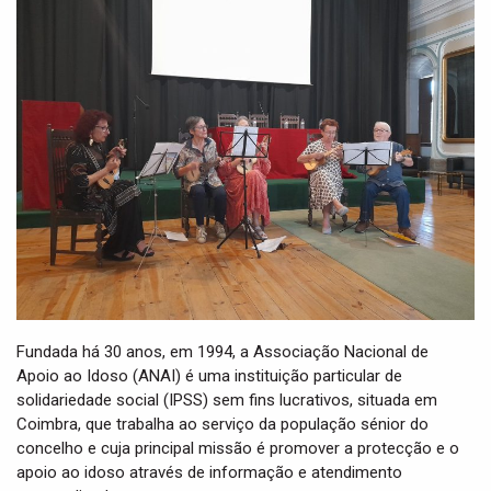
i
g
a
t
i
o
n
Fundada há 30 anos, em 1994, a Associação Nacional de
Apoio ao Idoso (ANAI) é uma instituição particular de
solidariedade social (IPSS) sem fins lucrativos, situada em
Coimbra, que trabalha ao serviço da população sénior do
concelho e cuja principal missão é promover a protecção e o
apoio ao idoso através de informação e atendimento