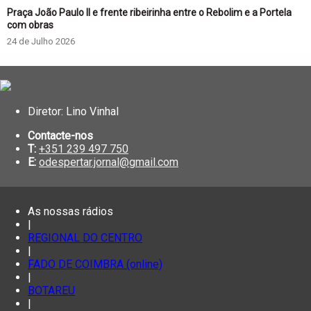
Praça João Paulo II e frente ribeirinha entre o Rebolim e a Portela
com obras
24 de Julho 2026
Diretor: Lino Vinhal
Contacte-nos
T:
+351 239 497 750
E:
odespertar.jornal@gmail.com
As nossas rádios
|
REGIONAL DO CENTRO
|
FADO DE COIMBRA (online)
|
BOTAREU
|