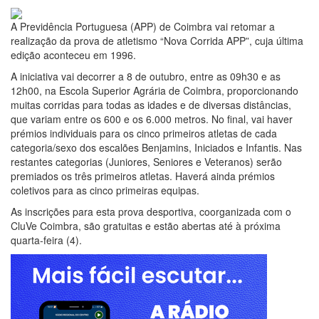
1 de Outubro 2023
A Previdência Portuguesa (APP) de Coimbra vai retomar a
realização da prova de atletismo “Nova Corrida APP”, cuja última
edição aconteceu em 1996.
A iniciativa vai decorrer a 8 de outubro, entre as 09h30 e as
12h00, na Escola Superior Agrária de Coimbra, proporcionando
muitas corridas para todas as idades e de diversas distâncias,
que variam entre os 600 e os 6.000 metros. No final, vai haver
prémios individuais para os cinco primeiros atletas de cada
categoria/sexo dos escalões Benjamins, Iniciados e Infantis. Nas
restantes categorias (Juniores, Seniores e Veteranos) serão
premiados os três primeiros atletas. Haverá ainda prémios
coletivos para as cinco primeiras equipas.
As inscrições para esta prova desportiva, coorganizada com o
CluVe Coimbra, são gratuitas e estão abertas até à próxima
quarta-feira (4).