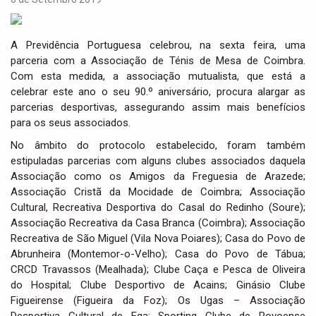
i
g
a
A Previdência Portuguesa celebrou, na sexta feira, uma
t
parceria com a Associação de Ténis de Mesa de Coimbra.
i
Com esta medida, a associação mutualista, que está a
o
celebrar este ano o seu 90.º aniversário, procura alargar as
n
parcerias desportivas, assegurando assim mais benefícios
para os seus associados.
No âmbito do protocolo estabelecido, foram também
estipuladas parcerias com alguns clubes associados daquela
Associação como os Amigos da Freguesia de Arazede;
Associação Cristã da Mocidade de Coimbra; Associação
Cultural, Recreativa Desportiva do Casal do Redinho (Soure);
Associação Recreativa da Casa Branca (Coimbra); Associação
Recreativa de São Miguel (Vila Nova Poiares); Casa do Povo de
Abrunheira (Montemor-o-Velho); Casa do Povo de Tábua;
CRCD Travassos (Mealhada); Clube Caça e Pesca de Oliveira
do Hospital; Clube Desportivo de Acains; Ginásio Clube
Figueirense (Figueira da Foz); Os Ugas – Associação