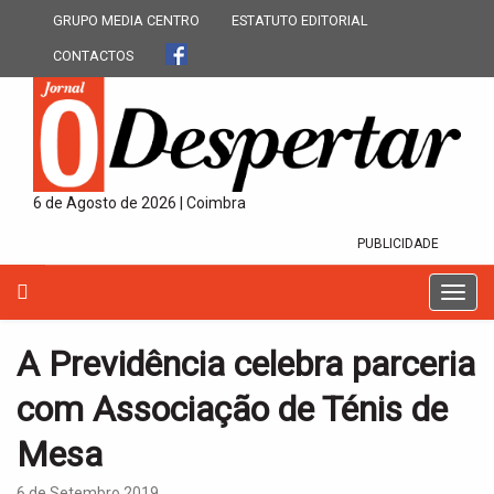
GRUPO MEDIA CENTRO
ESTATUTO EDITORIAL
CONTACTOS
6 de Agosto de 2026 | Coimbra
PUBLICIDADE
T
o
g
A Previdência celebra parceria
g
l
com Associação de Ténis de
e
n
Mesa
a
v
6 de Setembro 2019