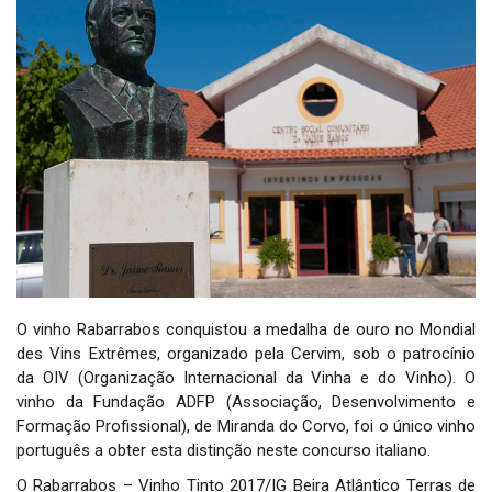
i
g
a
t
i
o
n
O vinho Rabarrabos conquistou a medalha de ouro no Mondial
des Vins Extrêmes, organizado pela Cervim, sob o patrocínio
da OIV (Organização Internacional da Vinha e do Vinho). O
vinho da Fundação ADFP (Associação, Desenvolvimento e
Formação Profissional), de Miranda do Corvo, foi o único vinho
português a obter esta distinção neste concurso italiano.
O Rabarrabos – Vinho Tinto 2017/IG Beira Atlântico Terras de