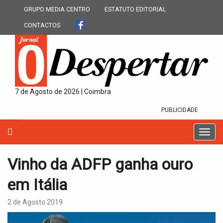
GRUPO MEDIA CENTRO
ESTATUTO EDITORIAL
CONTACTOS
7 de Agosto de 2026 | Coimbra
PUBLICIDADE
T
o
g
Vinho da ADFP ganha ouro
g
l
em Itália
e
n
2 de Agosto 2019
a
v