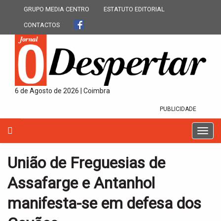
GRUPO MEDIA CENTRO
ESTATUTO EDITORIAL
CONTACTOS
6 de Agosto de 2026 | Coimbra
PUBLICIDADE
T
o
g
União de Freguesias de
g
l
Assafarge e Antanhol
e
n
manifesta-se em defesa dos
a
v