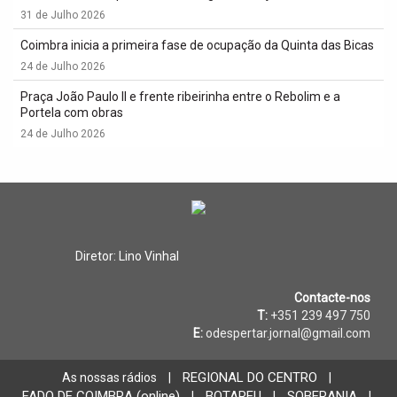
31 de Julho 2026
Coimbra inicia a primeira fase de ocupação da Quinta das Bicas
24 de Julho 2026
Praça João Paulo II e frente ribeirinha entre o Rebolim e a
Portela com obras
24 de Julho 2026
Diretor: Lino Vinhal
Contacte-nos
T:
+351 239 497 750
E:
odespertar.jornal@gmail.com
REGIONAL DO CENTRO
As nossas rádios
|
|
FADO DE COIMBRA (online)
BOTAREU
SOBERANIA
|
|
|