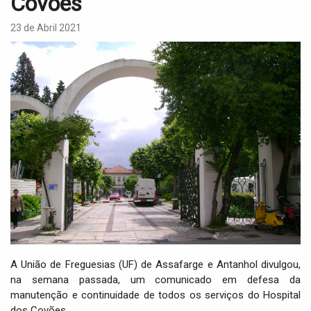
Covões
i
g
23 de Abril 2021
a
t
i
o
n
A União de Freguesias (UF) de Assafarge e Antanhol divulgou,
na semana passada, um comunicado em defesa da
manutenção e continuidade de todos os serviços do Hospital
dos Covões.