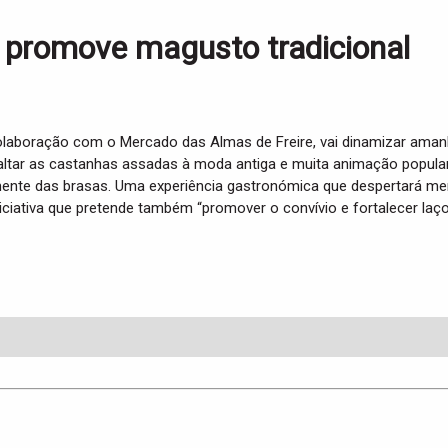
s promove magusto tradicional
olaboração com o Mercado das Almas de Freire, vai dinamizar amanhã
faltar as castanhas assadas à moda antiga e muita animação popular,
nte das brasas. Uma experiência gastronómica que despertará memór
iciativa que pretende também “promover o convívio e fortalecer laç