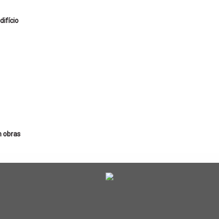
ifício
m obras