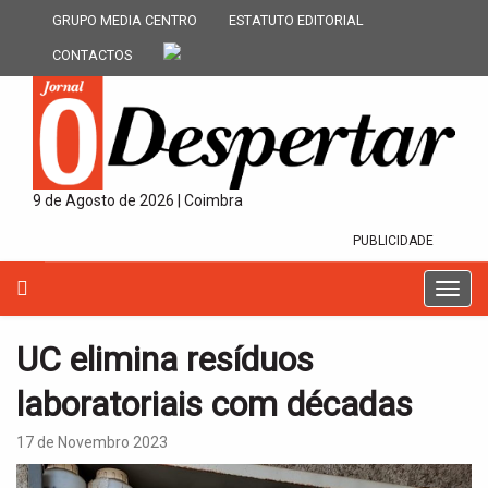
GRUPO MEDIA CENTRO
ESTATUTO EDITORIAL
CONTACTOS
9 de Agosto de 2026 | Coimbra
PUBLICIDADE
T
o
g
UC elimina resíduos
g
l
laboratoriais com décadas
e
n
17 de Novembro 2023
a
v