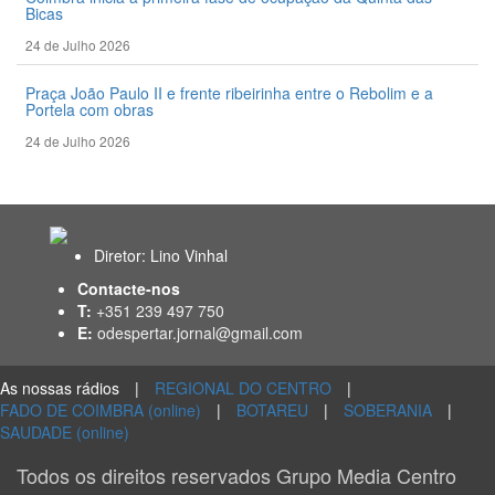
Bicas
24 de Julho 2026
Praça João Paulo II e frente ribeirinha entre o Rebolim e a
Portela com obras
24 de Julho 2026
Diretor: Lino Vinhal
Contacte-nos
T:
+351 239 497 750
E:
odespertar.jornal@gmail.com
As nossas rádios
|
REGIONAL DO CENTRO
|
FADO DE COIMBRA (online)
|
BOTAREU
|
SOBERANIA
|
SAUDADE (online)
Todos os direitos reservados Grupo Media Centro