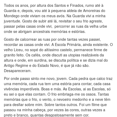
Todos os anos, por altura dos Santos e Finados, rumo até à
Guarda e, depois, vou até à pequena aldeia de Amoreiras do
Mondego onde viviam os meus avós. Na Guarda vivi a minha
juventude. Gosto de subir até lá, revisitar o seu frio agreste,
passar pelas casas onde vivi, percorrer as ruas da velha urbe
onde se abrigam ancestrais memórias e estórias.
Gosto de calcorrear as ruas por onde tantas vezes passei,
recordar as casas onde vivi. A Escola Primária, ainda existente. O
velho Liceu, no sopé do altíssimo castelo, permanece firme de
granito feito. Os cafés, onde discuti as utopias realizáveis da
altura e onde, em surdina, se discutia política e se dizia mal do
Antigo Regime e do Estado Novo, é que já não são.
Desapareceram.
Por onde passo sinto-me novo, jovem. Cada pedra que calco traz
uma memória, cada rua tem uma estória para contar, cada casa
vivências imperdíveis. Boas e más. As Escolas, ai as Escolas, só
eu sei o que elas contam. O frio embriaga-me os ossos. Tantas
memórias que o frio, o vento, o nevoeiro medonho e a neve têm
para desfiar sobre mim. Sobre tantos outros. Foi um filme que
passou na minha cabeça, por vezes às cores, outras vezes a
preto e branco, quantas desgostosamente sem cor.