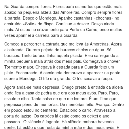
Na Guarda compro flores. Flores para os mortos que estão mais
abaixo na pequena aldeia das Amoreiras. Compro sempre flores
à partida. Desço o Mondego. Apanho castanhas «chochas» no
destruído «Soito» do Bispo. Continuo a descer. Desço ainda
mais. Aí estou no cruzamento para Porto da Carne, onde muitas
vezes apanhei a carreira para a Guarda.
Começo a percorrer a estrada que me leva às Amoreiras. Agora
alcatroada. Outrora pejada de buracos cheios de água. Só
buracos. Tanto buraco tinha aquela picada. E eu carregando a
minha pequena mala atrás dos meus pais. Começava a chover.
Tormento maior. Chegava à estrada para a Guarda feito um
pinto. Encharcado. A camioneta demorava a aparecer na ponte
sobre o Mondego. O frio era grande. O frio secava a roupa.
Agora anda-se mais depressa. Chego presto à entrada da aldeia
onde fica a casa de pedra que era dos meus avós. Paro. Paro,
escuto e olho. Tanta coisa de que me lembro. É um filme que
perpassa pleno de memórias. De memórias feito. Avanço. Dentro
em pouco estou no cemitério. Estaciono o carro. Atravesso a
porta do jazigo. Os caixões lá estão como os deixei o ano
passado.. O silêncio é ingente. Há silêncio embora havendo
gente. Lá estão o que resta da minha mãe e dos meus avós. E