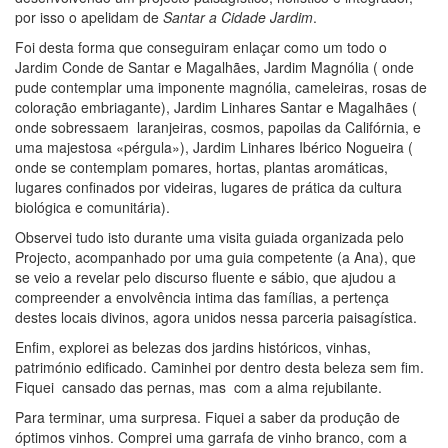
por isso o apelidam de
Santar a Cidade Jardim
.
Foi desta forma que conseguiram enlaçar como um todo o
Jardim Conde de Santar e Magalhães, Jardim Magnólia ( onde
pude contemplar uma imponente magnólia, cameleiras, rosas de
coloração embriagante), Jardim Linhares Santar e Magalhães (
onde sobressaem laranjeiras, cosmos, papoilas da Califórnia, e
uma majestosa «pérgula»), Jardim Linhares Ibérico Nogueira (
onde se contemplam pomares, hortas, plantas aromáticas,
lugares confinados por videiras, lugares de prática da cultura
biológica e comunitária).
Observei tudo isto durante uma visita guiada organizada pelo
Projecto, acompanhado por uma guia competente (a Ana), que
se veio a revelar pelo discurso fluente e sábio, que ajudou a
compreender a envolvência intima das famílias, a pertença
destes locais divinos, agora unidos nessa parceria paisagística.
Enfim, explorei as belezas dos jardins históricos, vinhas,
património edificado. Caminhei por dentro desta beleza sem fim.
Fiquei cansado das pernas, mas com a alma rejubilante.
Para terminar, uma surpresa. Fiquei a saber da produção de
óptimos vinhos. Comprei uma garrafa de vinho branco, com a