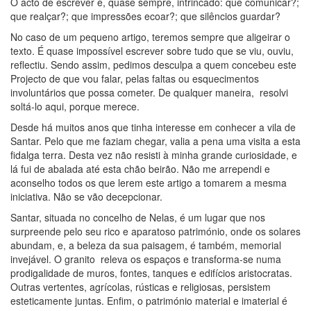
O acto de escrever é, quase sempre, intrincado: que comunicar?;
que realçar?; que impressões ecoar?; que silêncios guardar?
No caso de um pequeno artigo, teremos sempre que aligeirar o
texto. É quase impossível escrever sobre tudo que se viu, ouviu,
reflectiu. Sendo assim, pedimos desculpa a quem concebeu este
Projecto de que vou falar, pelas faltas ou esquecimentos
involuntários que possa cometer. De qualquer maneira, resolvi
soltá-lo aqui, porque merece.
Desde há muitos anos que tinha interesse em conhecer a vila de
Santar. Pelo que me faziam chegar, valia a pena uma visita a esta
fidalga terra. Desta vez não resisti à minha grande curiosidade, e
lá fui de abalada até esta chão beirão. Não me arrependi e
aconselho todos os que lerem este artigo a tomarem a mesma
iniciativa. Não se vão decepcionar.
Santar, situada no concelho de Nelas, é um lugar que nos
surpreende pelo seu rico e aparatoso património, onde os solares
abundam, e, a beleza da sua paisagem, é também, memorial
invejável. O granito releva os espaços e transforma-se numa
prodigalidade de muros, fontes, tanques e edifícios aristocratas.
Outras vertentes, agrícolas, rústicas e religiosas, persistem
esteticamente juntas. Enfim, o património material e imaterial é