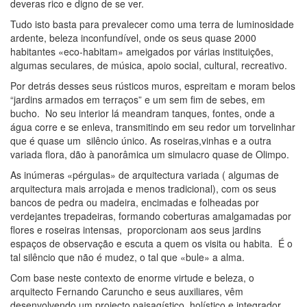
deveras rico e digno de se ver.
Tudo isto basta para prevalecer como uma terra de luminosidade
ardente, beleza inconfundível, onde os seus quase 2000
habitantes «eco-habitam» ameigados por várias instituições,
algumas seculares, de música, apoio social, cultural, recreativo.
Por detrás desses seus rústicos muros, espreitam e moram belos
“jardins armados em terraços” e um sem fim de sebes, em
bucho. No seu interior lá meandram tanques, fontes, onde a
água corre e se enleva, transmitindo em seu redor um torvelinhar
que é quase um silêncio único. As roseiras,vinhas e a outra
variada flora, dão à panorâmica um simulacro quase de Olimpo.
As inúmeras «pérgulas» de arquitectura variada ( algumas de
arquitectura mais arrojada e menos tradicional), com os seus
bancos de pedra ou madeira, encimadas e folheadas por
verdejantes trepadeiras, formando coberturas amalgamadas por
flores e roseiras intensas, proporcionam aos seus jardins
espaços de observação e escuta a quem os visita ou habita. É o
tal silêncio que não é mudez, o tal que «bule» a alma.
Com base neste contexto de enorme virtude e beleza, o
arquitecto Fernando Caruncho e seus auxiliares, vêm
desenvolvendo um projecto paisagístico, holístico e integrador,