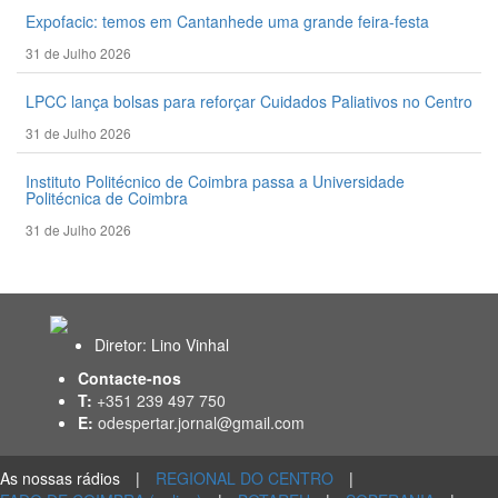
Expofacic: temos em Cantanhede uma grande feira-festa
31 de Julho 2026
LPCC lança bolsas para reforçar Cuidados Paliativos no Centro
31 de Julho 2026
Instituto Politécnico de Coimbra passa a Universidade
Politécnica de Coimbra
31 de Julho 2026
Diretor: Lino Vinhal
Contacte-nos
T:
+351 239 497 750
E:
odespertar.jornal@gmail.com
As nossas rádios
|
REGIONAL DO CENTRO
|