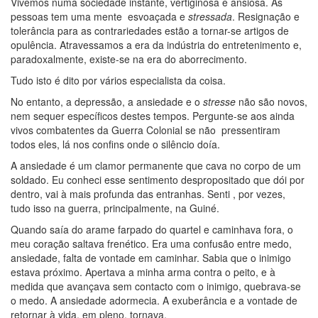
Vivemos numa sociedade instante, vertiginosa e ansiosa. As
pessoas tem uma mente esvoaçada e
stressada
. Resignação e
tolerância para as contrariedades estão a tornar-se artigos de
opulência. Atravessamos a era da indústria do entretenimento e,
paradoxalmente, existe-se na era do aborrecimento.
Tudo isto é dito por vários especialista da coisa.
No entanto, a depressão, a ansiedade e o
stresse
não são novos,
nem sequer específicos destes tempos. Pergunte-se aos ainda
vivos combatentes da Guerra Colonial se não pressentiram
todos eles, lá nos confins onde o silêncio doía.
A ansiedade é um clamor permanente que cava no corpo de um
soldado. Eu conheci esse sentimento despropositado que dói por
dentro, vai à mais profunda das entranhas. Senti , por vezes,
tudo isso na guerra, principalmente, na Guiné.
Quando saía do arame farpado do quartel e caminhava fora, o
meu coração saltava frenético. Era uma confusão entre medo,
ansiedade, falta de vontade em caminhar. Sabia que o inimigo
estava próximo. Apertava a minha arma contra o peito, e à
medida que avançava sem contacto com o inimigo, quebrava-se
o medo. A ansiedade adormecia. A exuberância e a vontade de
retornar à vida, em pleno, tornava.