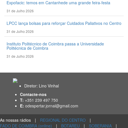
Expofacic: temos em Cantanhede uma grande feira-festa
31 de Julho 2026
LPCC lança bolsas para reforçar Cuidados Paliativos no Centro
31 de Julho 2026
Instituto Politécnico de Coimbra passa a Universidade
Politécnica de Coimbra
31 de Julho 2026
Diretor: Lino Vinhal
Contacte-nos
T:
+351 239 497 750
E:
odespertar.jornal@gmail.com
As nossas rádios
|
REGIONAL DO CENTRO
|
FADO DE COIMBRA (online)
|
BOTAREU
|
SOBERANIA
|