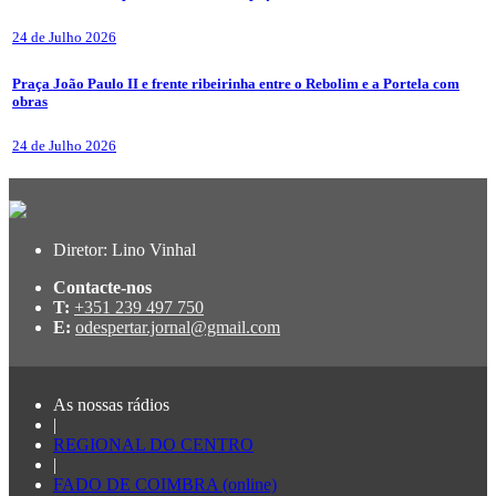
24 de Julho 2026
Praça João Paulo II e frente ribeirinha entre o Rebolim e a Portela com
obras
24 de Julho 2026
Diretor: Lino Vinhal
Contacte-nos
T:
+351 239 497 750
E:
odespertar.jornal@gmail.com
As nossas rádios
|
REGIONAL DO CENTRO
|
FADO DE COIMBRA (online)