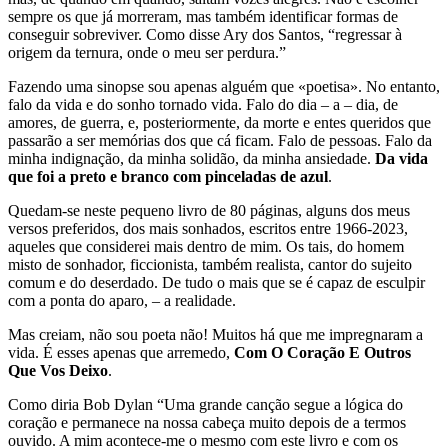
sempre os que já morreram, mas também identificar formas de
conseguir sobreviver. Como disse Ary dos Santos, “regressar à
origem da ternura, onde o meu ser perdura.”
Fazendo uma sinopse sou apenas alguém que «poe­tisa». No entanto,
falo da vida e do sonho tornado vida. Falo do dia – a – dia, de
amores, de guerra, e, posteriormente, da morte e entes queridos que
passarão a ser memórias dos que cá ficam. Falo de pessoas. Falo da
minha indignação, da minha solidão, da minha ansiedade.
Da vida
que foi a preto e branco com pinceladas de azul
.
Quedam-se neste pequeno livro de 80 páginas, alguns dos meus
versos preferidos, dos mais so­nhados, escritos entre 1966-2023,
aqueles que considerei mais dentro de mim. Os tais, do homem
misto de sonhador, ficcionista, também realista, cantor do sujeito
comum e do deserdado. De tudo o mais que se é capaz de esculpir
com a ponta do aparo, – a realidade.
Mas creiam, não sou poeta não! Muitos há que me impregnaram a
vida. É esses apenas que arremedo,
Com O Coração E Outros
Que Vos Deixo
.
Como diria Bob Dylan “Uma grande canção segue a lógica do
coração e permanece na nossa cabeça muito depois de a termos
ouvido. A mim acontece-me o mesmo com este livro e com os