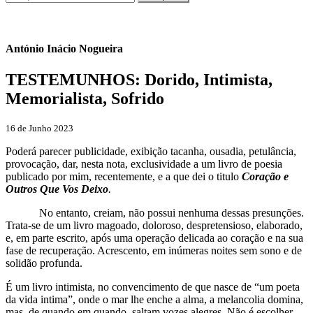
António Inácio Nogueira
TESTEMUNHOS: Dorido, Intimista,
Memorialista, Sofrido
16 de Junho 2023
Poderá parecer publicidade, exibição tacanha, ousadia, petulância,
provocação, dar, nesta nota, exclusividade a um livro de poesia
publicado por mim, recentemente, e a que dei o titulo
Coração e
Outros Que Vos Deixo
.
No entanto, creiam, não possui nenhuma dessas presunções.
Trata-se de um livro magoado, doloroso, despretensioso, elaborado,
e, em parte escrito, após uma operação delicada ao coração e na sua
fase de recuperação. Acrescento, em inúmeras noites sem sono e de
solidão profunda.
É um livro intimista, no convencimento de que nasce de “um poeta
da vida intima”, onde o mar lhe enche a alma, a melancolia domina,
mas, de quando em quando, saltam vozes alegres. Não é escolher