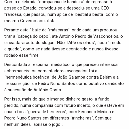
Com a celebrada ´companhia de bandeira´ de regresso à
posse do Estado, convidou-se e despediu-se uma CEO
francesa, que passou, num ápice de ´bestial a besta´ com o
mesmo Governo socialista.
Perante este ´ baile de ´máscaras´, onde cada um procurou
tirar a ´cabeça do cepo´, até António Pedro de Vasconcelos, o
cineasta-arauto do slogan ´Não TAPe os olhos”, ficou ´ mudo
e quedo´, como se nada tivesse acontecido e nunca tivesse
rodado esse filme.
Descontada a ´espuma´ mediático, o que pareceu interessar
sobremaneira os comentadores avençados foi a
´hermenêutica botânica´ de João Galamba contra Belém e a
´ressurreição´ de Pedro Nuno Santos como putativo candidato
à sucessão de António Costa.
Por isso, mais do que o imenso dinheiro gasto, a fundo
perdido, numa companhia com futuro incerto, o que esteve em
causa foi a ´guerra de herdeiros´, com Fernando Medina e
Pedro Nuno Santos em diferentes ´trincheiras´. Sem que
nenhum deles ´abrisse o jogo´.