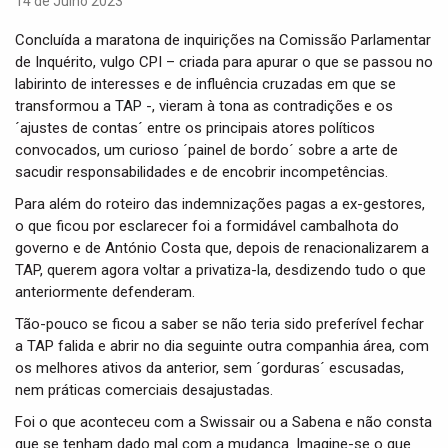
14 de Julho 2023
i
g
Concluída a maratona de inquirições na Comissão Parlamentar
a
de Inquérito, vulgo CPI – criada para apurar o que se passou no
t
labirinto de interesses e de influência cruzadas em que se
i
transformou a TAP -, vieram à tona as contradições e os
o
´ajustes de contas´ entre os principais atores políticos
n
convocados, um curioso ´painel de bordo´ sobre a arte de
sacudir responsabilidades e de encobrir incompetências.
Para além do roteiro das indemnizações pagas a ex-gestores,
o que ficou por esclarecer foi a formidável cambalhota do
governo e de António Costa que, depois de renacionalizarem a
TAP, querem agora voltar a privatiza-la, desdizendo tudo o que
anteriormente defenderam.
Tão-pouco se ficou a saber se não teria sido preferível fechar
a TAP falida e abrir no dia seguinte outra companhia área, com
os melhores ativos da anterior, sem ´gorduras´ escusadas,
nem práticas comerciais desajustadas.
Foi o que aconteceu com a Swissair ou a Sabena e não consta
que se tenham dado mal com a mudança. Imagine-se o que