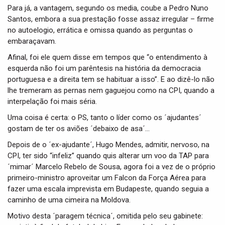
Para já, a vantagem, segundo os media, coube a Pedro Nuno
Santos, embora a sua prestação fosse assaz irregular – firme
no autoelogio, errática e omissa quando as perguntas o
embaraçavam.
Afinal, foi ele quem disse em tempos que “o entendimento à
esquerda não foi um parêntesis na história da democracia
portuguesa e a direita tem se habituar a isso”. E ao dizê-lo não
lhe tremeram as pernas nem gaguejou como na CPI, quando a
interpelação foi mais séria.
Uma coisa é certa: o PS, tanto o líder como os ´ajudantes´
gostam de ter os aviões ´debaixo de asa´…
Depois de o ´ex-ajudante´, Hugo Mendes, admitir, nervoso, na
CPI, ter sido “infeliz” quando quis alterar um voo da TAP para
´mimar´ Marcelo Rebelo de Sousa, agora foi a vez de o próprio
primeiro-ministro aproveitar um Falcon da Força Aérea para
fazer uma escala imprevista em Budapeste, quando seguia a
caminho de uma cimeira na Moldova.
Motivo desta ´paragem técnica´, omitida pelo seu gabinete: