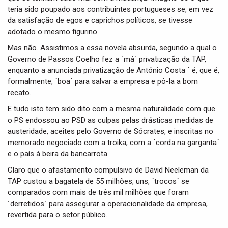
teria sido poupado aos contribuintes portugueses se, em vez
da satisfação de egos e caprichos políticos, se tivesse
adotado o mesmo figurino.
Mas não. Assistimos a essa novela absurda, segundo a qual o
Governo de Passos Coelho fez a ´má´ privatização da TAP,
enquanto a anunciada privatização de António Costa ´ é, que é,
formalmente, ´boa´ para salvar a empresa e pô-la a bom
recato.
E tudo isto tem sido dito com a mesma naturalidade com que
o PS endossou ao PSD as culpas pelas drásticas medidas de
austeridade, aceites pelo Governo de Sócrates, e inscritas no
memorado negociado com a troika, com a ´corda na garganta´
e o país à beira da bancarrota.
Claro que o afastamento compulsivo de David Neeleman da
TAP custou a bagatela de 55 milhões, uns, ´trocos´ se
comparados com mais de três mil milhões que foram
´derretidos´ para assegurar a operacionalidade da empresa,
revertida para o setor público.