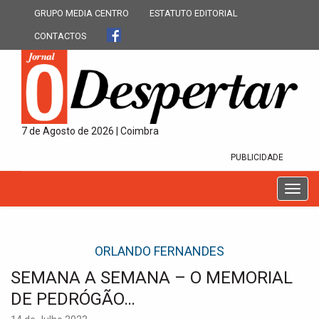
GRUPO MEDIA CENTRO
ESTATUTO EDITORIAL
CONTACTOS
7 de Agosto de 2026 | Coimbra
PUBLICIDADE
T
o
g
g
ORLANDO FERNANDES
l
e
SEMANA A SEMANA – O MEMORIAL
n
a
DE PEDRÓGÃO…
v