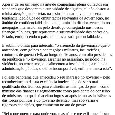
Apesar de ser um leigo na arte de compaginar ideias ou factos em
standards que despertem a curiosidade de alguém, tal não obstou à
minha atenção para detetar, na assinalada narrativa, uma certa
tendência ideológica de omitir factos relevantes da governação, no
âmbito de confidencialidade do cognominado ditador, venerado nos
areópagos internacionais pelo desafogo conseguido nas nossas
finanças públicas, que repuseram a sustentabilidade dos cofres do
Estado, enriquecendo o país em todas as suas potencialidades.
E sublinho omitir para intercalar “o arremedo da governação que o
antecedeu, com golpes e contragolpes militares, insurreições,
contornos de guerra civil, ao longo de 16 anos, com oito presidentes
da república e 45 governos, assentes no assassínio, no nódio, na
violência, no terrorismo, que alimentou a instabilidade, a ruína da
administração pública, o défice incomportável, enfim, a banca rota”.
Foi este panorama que antecedeu o seu ingresso no governo – pelo
reconhecimento da sua excelência intelectual e de ser o mais
qualificado dos técnicos para endireitar as finanças do país – como
ministro das finanças e seguidamente como presidente do conselho
de ministros, no qual só aceitou ingressar após teimosas insistências
das forças políticas e do governo de então, mas sob várias e
rigorosas condições, que enumerou no ato de posse:
“Sei o que quero e para onde vou, mas não se me exija que chegue