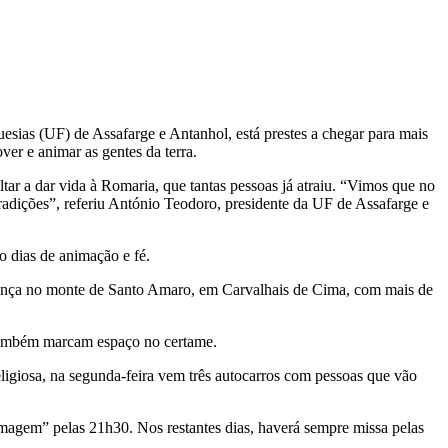
ias (UF) de Assafarge e Antanhol, está prestes a chegar para mais
er e animar as gentes da terra.
tar a dar vida à Romaria, que tantas pessoas já atraiu. “Vimos que no
radições”, referiu António Teodoro, presidente da UF de Assafarge e
o dias de animação e fé.
esença no monte de Santo Amaro, em Carvalhais de Cima, com mais de
s, também marcam espaço no certame.
ligiosa, na segunda-feira vem três autocarros com pessoas que vão
magem” pelas 21h30. Nos restantes dias, haverá sempre missa pelas