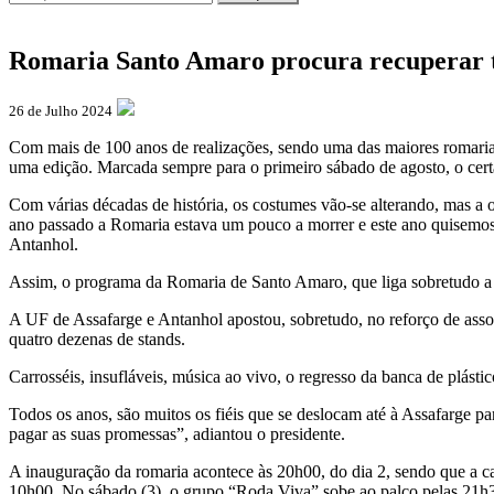
Romaria Santo Amaro procura recuperar 
26 de Julho 2024
Com mais de 100 anos de realizações, sendo uma das maiores romaria
uma edição. Marcada sempre para o primeiro sábado de agosto, o cert
Com várias décadas de história, os costumes vão-se alterando, mas a o
ano passado a Romaria estava um pouco a morrer e este ano quisemos 
Antanhol.
Assim, o programa da Romaria de Santo Amaro, que liga sobretudo a ver
A UF de Assafarge e Antanhol apostou, sobretudo, no reforço de ass
quatro dezenas de stands.
Carrosséis, insufláveis, música ao vivo, o regresso da banca de plásti
Todos os anos, são muitos os fiéis que se deslocam até à Assafarge p
pagar as suas promessas”, adiantou o presidente.
A inauguração da romaria acontece às 20h00, do dia 2, sendo que a c
10h00. No sábado (3), o grupo “Roda Viva” sobe ao palco pelas 21h