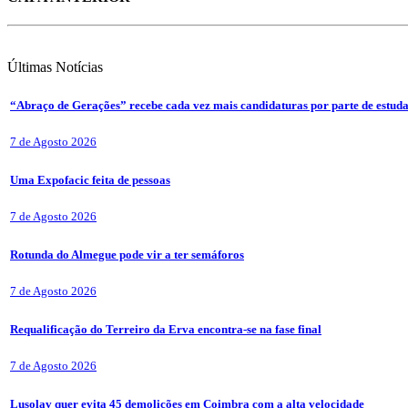
Últimas
Notícias
“Abraço de Gerações” recebe cada vez mais candidaturas por parte de estuda
7 de Agosto 2026
Uma Expofacic feita de pessoas
7 de Agosto 2026
Rotunda do Almegue pode vir a ter semáforos
7 de Agosto 2026
Requalificação do Terreiro da Erva encontra-se na fase final
7 de Agosto 2026
Lusolav quer evita 45 demolições em Coimbra com a alta velocidade