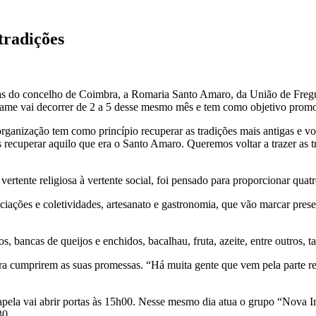
tradições
s do concelho de Coimbra, a Romaria Santo Amaro, da União de Fregues
ame vai decorrer de 2 a 5 desse mesmo mês e tem como objetivo promov
rganização tem como princípio recuperar as tradições mais antigas e vol
recuperar aquilo que era o Santo Amaro. Queremos voltar a trazer as t
tente religiosa à vertente social, foi pensado para proporcionar quatr
ociações e coletividades, artesanato e gastronomia, que vão marcar pr
cos, bancas de queijos e enchidos, bacalhau, fruta, azeite, entre outro
ara cumprirem as suas promessas. “Há muita gente que vem pela parte re
apela vai abrir portas às 15h00. Nesse mesmo dia atua o grupo “Nova I
30.