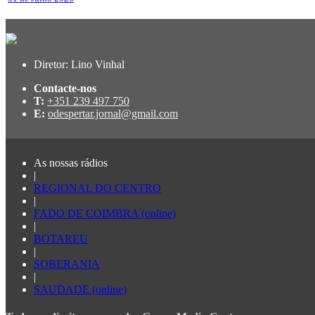
Diretor: Lino Vinhal
Contacte-nos
T:
+351 239 497 750
E:
odespertar.jornal@gmail.com
As nossas rádios
|
REGIONAL DO CENTRO
|
FADO DE COIMBRA (online)
|
BOTAREU
|
SOBERANIA
|
SAUDADE (online)