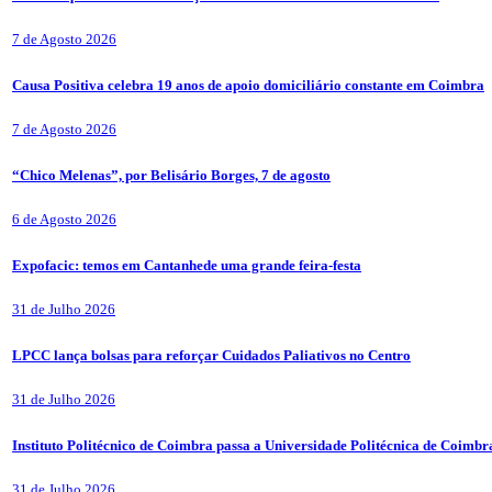
7 de Agosto 2026
Causa Positiva celebra 19 anos de apoio domiciliário constante em Coimbra
7 de Agosto 2026
“Chico Melenas”, por Belisário Borges, 7 de agosto
6 de Agosto 2026
Expofacic: temos em Cantanhede uma grande feira-festa
31 de Julho 2026
LPCC lança bolsas para reforçar Cuidados Paliativos no Centro
31 de Julho 2026
Instituto Politécnico de Coimbra passa a Universidade Politécnica de Coimbr
31 de Julho 2026