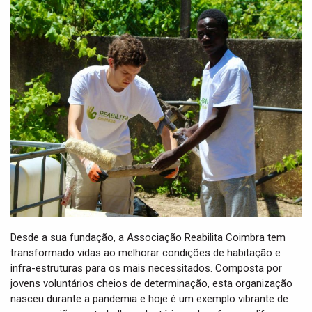
i
g
a
t
i
o
n
Desde a sua fundação, a Associação Reabilita Coimbra tem
transformado vidas ao melhorar condições de habitação e
infra-estruturas para os mais necessitados. Composta por
jovens voluntários cheios de determinação, esta organização
nasceu durante a pandemia e hoje é um exemplo vibrante de