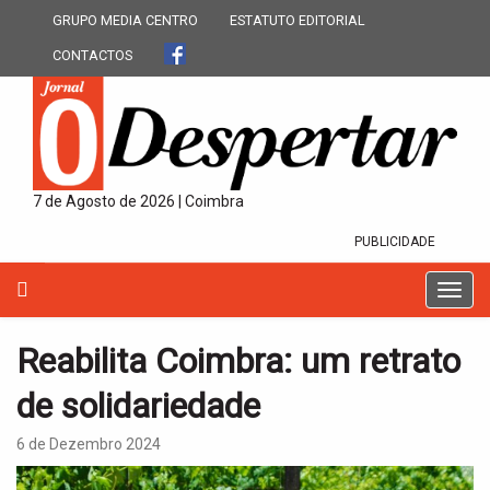
GRUPO MEDIA CENTRO
ESTATUTO EDITORIAL
CONTACTOS
7 de Agosto de 2026 | Coimbra
PUBLICIDADE
T
o
g
Reabilita Coimbra: um retrato
g
l
de solidariedade
e
n
6 de Dezembro 2024
a
v