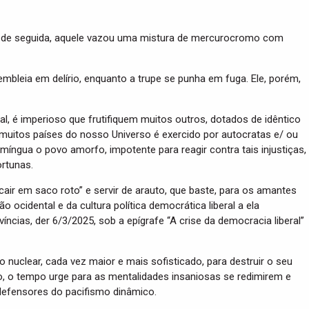
e, de seguida, aquele vazou uma mistura de mercurocromo com
bleia em delírio, enquanto a trupe se punha em fuga. Ele, porém,
, é imperioso que frutifiquem muitos outros, dotados de idêntico
e muitos países do nosso Universo é exercido por autocratas e/ ou
míngua o povo amorfo, impotente para reagir contra tais injustiças,
rtunas.
r em saco roto” e servir de arauto, que baste, para os amantes
ocidental e da cultura política democrática liberal a ela
ncias, der 6/3/2025, sob a epígrafe “A crise da democracia liberal”
 nuclear, cada vez maior e mais sofisticado, para destruir o seu
o, o tempo urge para as mentalidades insaniosas se redimirem e
defensores do pacifismo dinâmico.