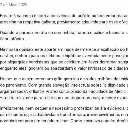
2 de Maio 2025
Foram à sacristia e com a conivência do acólito ad hoc emborcar
groselha na respetiva galheta, previamente adquirida para esse efeit
Quando o pároco, no ato da comunhão, tomou o cálice e bebeu o su
ficou atónito…
Na nossa opinião, este aparte em nada desmerece a exaltação do ho
caráter, embora para os céticos a hipótese aventada neste panegíri
por oligarquias narcisistas que se deleitam em fazer derramar sangu
enquanto eles ignoram ou abastardam o valor intrínseco de cidadan
Eis por que assim como um grão germina e produz milhões de unida
do pirronismo. Com grande elevação intelectual sobre “a dignidade d
argamassada”, o Ilustre Professor Jubilado da Faculdade de Medicina
– muito relevante para o fim que nos propomos realçar neste evoca
Infelizmente, nem sequer é necessário profetizar, tal é a evidência
semelhante, cuja radioatividade transformará, irreversivelmente, 
contribuírem para um mundo melhor. Como ensinava o padre Améric