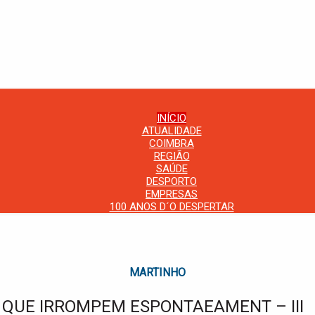
INÍCIO
ATUALIDADE
COIMBRA
REGIÃO
SAÚDE
DESPORTO
EMPRESAS
100 ANOS D´O DESPERTAR
MARTINHO
 QUE IRROMPEM ESPONTAEAMENT – III