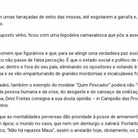
am umas tarraçadas de vinho das missas, até esgotarem a garrafa 
o.
posto vinho, ficou com uma bigodeira carnavalesca que pôs a assem
mem que figurámos e que, para se atingir uma verdadeira paz social
co não passe de falsa perceção. É que o estado social e político d
e, dentro e fora do seu país, eliminando os opositores e votando à 
ia e se vão empanturrando de grandes mordomias e incalculáveis fo
des, também o exemplo do modelar “Quim Pescador” poderá não “cai
a pessoa humana e da crise, do desgaste e do cansaço da civilização 
, Diniz Freitas consigna a sua douta opinião – in Campeão das Proví
tivo.
, que as mentalidades perversas dão prioridade à posse de armamento
num ápice, o mundo no caos, que nem um demiurgo o salvará. Portant
o, “Não há rapazes Maus”, assim o ansiarão hoje, obviamente, os 