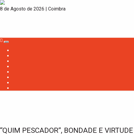
8 de Agosto de 2026 | Coimbra
T
o
g
g
l
e
n
a
v
i
g
a
t
i
o
n
“QUIM PESCADOR”, BONDADE E VIRTUDE