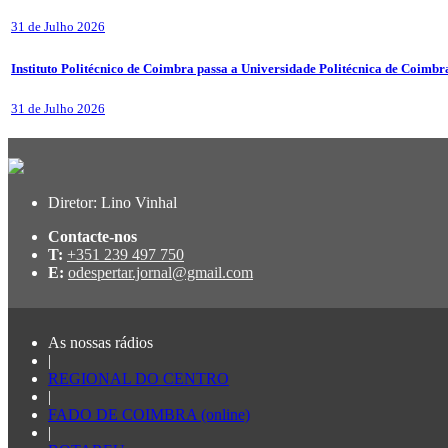
31 de Julho 2026
Instituto Politécnico de Coimbra passa a Universidade Politécnica de Coimbr
31 de Julho 2026
Diretor: Lino Vinhal
Contacte-nos
T:
+351 239 497 750
E:
odespertar.jornal@gmail.com
As nossas rádios
|
REGIONAL DO CENTRO
|
FADO DE COIMBRA (online)
|