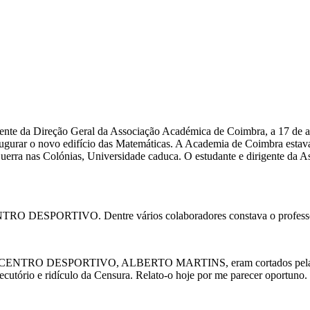
Direção Geral da Associação Académica de Coimbra, a 17 de abril 
augurar o novo edifício das Matemáticas. A Academia de Coimbra esta
uerra nas Colónias, Universidade caduca. O estudante e dirigente 
o CENTRO DESPORTIVO. Dentre vários colaboradores constava o prof
dor do CENTRO DESPORTIVO, ALBERTO MARTINS, eram cortados pela Ce
cutório e ridículo da Censura. Relato-o hoje por me parecer oportuno.