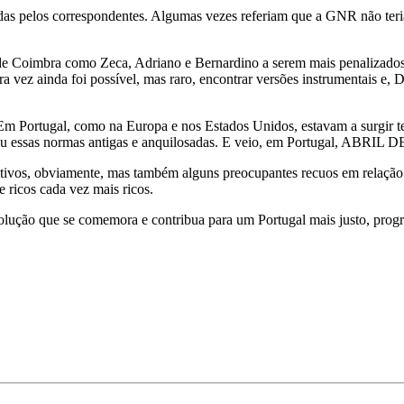
as pelos correspondentes. Algumas vezes referiam que a GNR não teria 
m os de Coimbra como Zeca, Adriano e Bernardino a serem mais penal
outra vez ainda foi possível, mas raro, encontrar versões instrument
m Portugal, como na Europa e nos Estados Unidos, estavam a surgir t
mpeu essas normas antigas e anquilosadas. E veio, em Portugal,
itivos, obviamente, mas também alguns preocupantes recuos em relação
ricos cada vez mais ricos.
olução que se comemora e contribua para um Portugal mais justo, progre