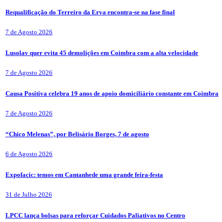
Requalificação do Terreiro da Erva encontra-se na fase final
7 de Agosto 2026
Lusolav quer evita 45 demolições em Coimbra com a alta velocidade
7 de Agosto 2026
Causa Positiva celebra 19 anos de apoio domiciliário constante em Coimbra
7 de Agosto 2026
“Chico Melenas”, por Belisário Borges, 7 de agosto
6 de Agosto 2026
Expofacic: temos em Cantanhede uma grande feira-festa
31 de Julho 2026
LPCC lança bolsas para reforçar Cuidados Paliativos no Centro