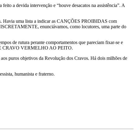
feito a devida intervenção e “houve desacatos na assistência”. A
izados. Havia uma lista a indicar as CANÇÕES PROIBIDAS com
ais e, DISCRETAMENTE, enunciávamos, como locutores, uma parte do
empos de rutura perante comportamentos que pareciam fixar-se e
 ABRIL DE CRAVO VERMELHO AO PEITO.
 aos puros objetivos da Revolução dos Cravos. Há dois milhões de
ssista, humanista e fraterno.