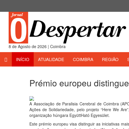
8 de Agosto de 2026 | Coimbra
INÍCIO
ATUALIDADE
COIMBRA
REGIÃO
Prémio europeu distingu
26 de Abril 2019
A Associação de Paralisia Cerebral de Coimbra (AP
Ações de Solidariedade, pelo projeto “Here We Are”
organização húngara EgyüttHató Egyesület.
Este prémio europeu visa distinguir as iniciativas m