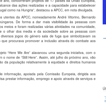
te ano, concorreram projetos de 17 países da União Europeia,
 alcance das ações realizadas e a capacidade para estabelecer
rtugal como na Hungria”, destacou a APCC, em nota divulgada.
vens utentes da APCC, nomeadamente André Vitorino, Bernardo
 húngaros. De forma a dar mais visibilidade às pessoas com
rsos meios e foram realizadas várias atividades na comunidade,
re o olhar dos media e da sociedade sobre as pessoas com
ar diversos jogos do género sala de fuga que simbolizavam os
o que procurava promover a inclusão através do combate aos
jeto “Here We Are” alavancou uma segunda iniciativa, com o
o nome de “Still Here”. Assim, até julho do próximo ano, vão
ação da população relativamente à equidade e direitos humanos
 informação, apoiada pela Comissão Europeia, dirigida aos
visa prestar informação, emprego e apoio através de serviços e
Ú