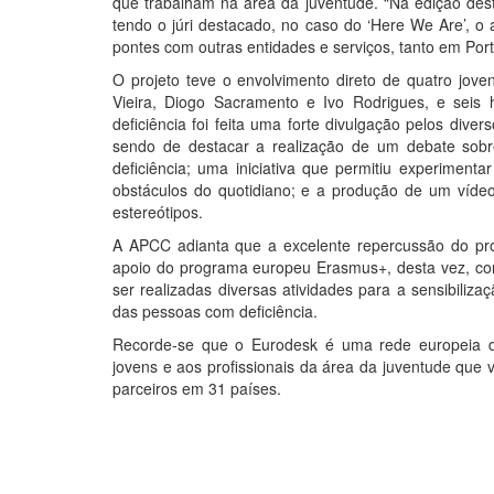
que trabalham na área da juventude. “Na edição des
tendo o júri destacado, no caso do ‘Here We Are’, o
pontes com outras entidades e serviços, tanto em Po
O projeto teve o envolvimento direto de quatro jo
Vieira, Diogo Sacramento e Ivo Rodrigues, e seis
deficiência foi feita uma forte divulgação pelos dive
sendo de destacar a realização de um debate sob
deficiência; uma iniciativa que permitiu experiment
obstáculos do quotidiano; e a produção de um víde
estereótipos.
A APCC adianta que a excelente repercussão do pro
apoio do programa europeu Erasmus+, desta vez, com 
ser realizadas diversas atividades para a sensibiliz
das pessoas com deficiência.
Recorde-se que o Eurodesk é uma rede europeia de
jovens e aos profissionais da área da juventude que 
parceiros em 31 países.