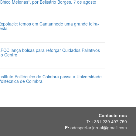
“Chico Melenas”, por Belisário Borges, 7 de agosto
 de Agosto 2026
Expofacic: temos em Cantanhede uma grande feira-
festa
1 de Julho 2026
LPCC lança bolsas para reforçar Cuidados Paliativos
no Centro
1 de Julho 2026
Instituto Politécnico de Coimbra passa a Universidade
Politécnica de Coimbra
1 de Julho 2026
Contacte-nos
T:
+351 239 497 750
E:
odespertar.jornal@gmail.com