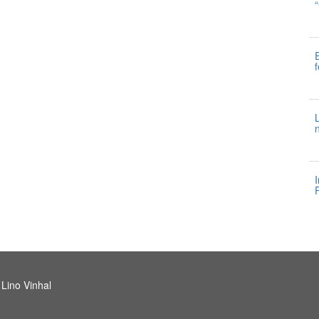
6
3
3
3
 Lino Vinhal