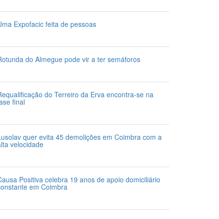
 de Agosto 2026
Uma Expofacic feita de pessoas
 de Agosto 2026
Rotunda do Almegue pode vir a ter semáforos
 de Agosto 2026
Requalificação do Terreiro da Erva encontra-se na
ase final
 de Agosto 2026
Lusolav quer evita 45 demolições em Coimbra com a
alta velocidade
 de Agosto 2026
Causa Positiva celebra 19 anos de apoio domiciliário
constante em Coimbra
 de Agosto 2026