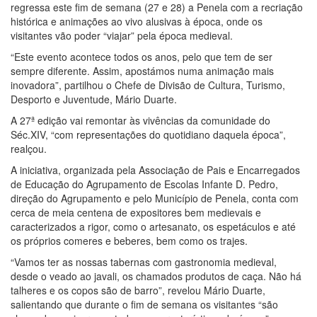
regressa este fim de semana (27 e 28) a Penela com a recriação
histórica e animações ao vivo alusivas à época, onde os
visitantes vão poder “viajar” pela época medieval.
“Este evento acontece todos os anos, pelo que tem de ser
sempre diferente. Assim, apostámos numa animação mais
inovadora”, partilhou o Chefe de Divisão de Cultura, Turismo,
Desporto e Juventude, Mário Duarte.
A 27ª edição vai remontar às vivências da comunidade do
Séc.XIV, “com representações do quotidiano daquela época”,
realçou.
A iniciativa, organizada pela Associação de Pais e Encarregados
de Educação do Agrupamento de Escolas Infante D. Pedro,
direção do Agrupamento e pelo Município de Penela, conta com
cerca de meia centena de expositores bem medievais e
caracterizados a rigor, como o artesanato, os espetáculos e até
os próprios comeres e beberes, bem como os trajes.
“Vamos ter as nossas tabernas com gastronomia medieval,
desde o veado ao javali, os chamados produtos de caça. Não há
talheres e os copos são de barro”, revelou Mário Duarte,
salientando que durante o fim de semana os visitantes “são