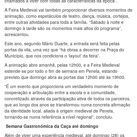
chamados a viver com todas as características da época”.
A Feira Medieval vai também proporcionar diversos momentos de
animação, como espetáculos de teatro, dança, música, cortejos,
entre outras atividades para toda a família. “Sábado à noite e
domingo à tarde são os momentos mais altos do programa”,
acrescentou.
Este ano, segundo Mário Duarte, a entrada será feita pelas
portas da vila, uma vez que “há obras a decorrer na Praça do
Município, que nos condiciona o ‘layout’ da feira”.
A animação abre amanhã, pelas 12h00, e a Feira Medieval
estende-se por todo o fim de semana em Penela, estando
previsto que domingo abra as portas das 12h00 até às 19h00.
“É um evento que proporciona um verdadeiro momento de
cooperação e articulação entre a escola e a comunidade,
concretizado através da participação ativa de todos os parceiros,
que ao longo dos anos se transformou numa concreta afirmação
da identidade local, aliada à origem medieval de Penela,
tornando-se numa referência a nível regional”, concluiu.
Semana Gastronómica da Caça até domingo
Além de viver uma experiência medieval, até domingo (28) os