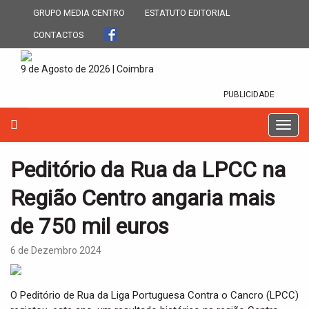
GRUPO MEDIA CENTRO
ESTATUTO EDITORIAL
CONTACTOS
9 de Agosto de 2026 | Coimbra
PUBLICIDADE
T
o
g
Peditório da Rua da LPCC na
g
l
Região Centro angaria mais
e
n
de 750 mil euros
a
v
6 de Dezembro 2024
i
g
a
O Peditório de Rua da Liga Portuguesa Contra o Cancro (LPCC)
t