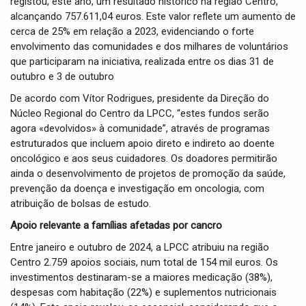
registou, este ano, um resultado histórico na região Centro,
i
alcançando 757.611,04 euros. Este valor reflete um aumento de
o
cerca de 25% em relação a 2023, evidenciando o forte
n
envolvimento das comunidades e dos milhares de voluntários
que participaram na iniciativa, realizada entre os dias 31 de
outubro e 3 de outubro
De acordo com Vítor Rodrigues, presidente da Direção do
Núcleo Regional do Centro da LPCC, “estes fundos serão
agora «devolvidos» à comunidade”, através de programas
estruturados que incluem apoio direto e indireto ao doente
oncológico e aos seus cuidadores. Os doadores permitirão
ainda o desenvolvimento de projetos de promoção da saúde,
prevenção da doença e investigação em oncologia, com
atribuição de bolsas de estudo.
Apoio relevante a famílias afetadas por cancro
Entre janeiro e outubro de 2024, a LPCC atribuiu na região
Centro 2.759 apoios sociais, num total de 154 mil euros. Os
investimentos destinaram-se a maiores medicação (38%),
despesas com habitação (22%) e suplementos nutricionais