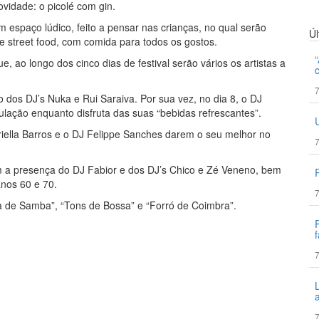
ovidade: o picolé com gin.
espaço lúdico, feito a pensar nas crianças, no qual serão
Ú
de street food, com comida para todos os gostos.
, ao longo dos cinco dias de festival serão vários os artistas a
7
o dos DJ’s Nuka e Rui Saraiva. Por sua vez, no dia 8, o DJ
ulação enquanto disfruta das suas “bebidas refrescantes”.
briella Barros e o DJ Felippe Sanches darem o seu melhor no
7
m a presença do DJ Fabior e dos DJ’s Chico e Zé Veneno, bem
anos 60 e 70.
7
 de Samba”, “Tons de Bossa” e “Forró de Coimbra”.
f
7
7