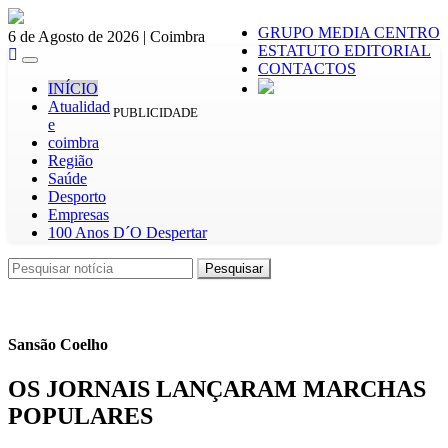
GRUPO MEDIA CENTRO
6 de Agosto de 2026 | Coimbra
ESTATUTO EDITORIAL
Toggle
CONTACTOS
navigation
INÍCIO
Atualidad
PUBLICIDADE
e
coimbra
Região
Saúde
Desporto
Empresas
100 Anos D´O Despertar
Pesquisar
Pesquisar
Sansão Coelho
OS JORNAIS LANÇARAM MARCHAS
POPULARES