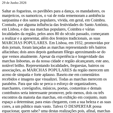
29 de Junho 2026
Saltar as fogueiras, os pavilhões para a dança, os mandadores, os
manjericos, os namoricos, o vai de roda rememoram a ambiência
sanjoanina e dos santos populares, vivida, em geral, em Coimbra.
Contudo, por alguma influência das festividades do Santo António,
em Lisboa, e das sua marchas populares, Coimbra e várias
localidades da região, pelos anos 80 do século passado, começaram
a realizar e a apresentar, além dos festejos tradicionais, as suas
MARCHAS POPULARES. Em Lisboa, em 1932, promovidas por
dois jornais, foram lançadas as marchas representando três bairros
alfacinhas; dois anos depois ganharam fôlego aproximando-se do
que vemos atualmente. Apesar da experiência e longevidade das
marchas lisboetas, as da nossa cidade e região alcançaram, este ano,
notável brilho. Representando localidades, freguesias, bairros ou
associações, as MARCHAS POPULARES da região merecem um
aceno de simpatia e forte aplauso. Baseio-me em comentários
recebidos e imagens que visualizei. Todas as marchas merecem os
parabéns. Para que não se perca o esforço de organizadores,
marchantes, coreógrafos, músicos, poetas, costureiras e demais
contributos seria interessante promover, pelo menos, dois ou três
encontros da maioria das marchas, em exibição em conjunto, num
espaço a determinar, para estas chegarem, com a sua beleza e as suas
cores, a um público mais vasto. Talvez O DESPERTAR possa
equacionar, quem sabe? uma destas realizações pois, afinal, marchas