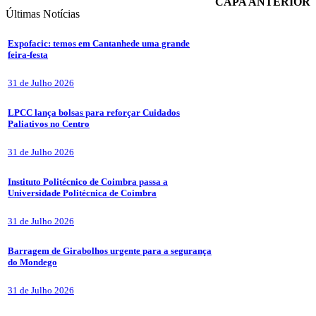
CAPA ANTERIOR
Últimas
Notícias
Expofacic: temos em Cantanhede uma grande
feira-festa
31 de Julho 2026
LPCC lança bolsas para reforçar Cuidados
Paliativos no Centro
31 de Julho 2026
Instituto Politécnico de Coimbra passa a
Universidade Politécnica de Coimbra
31 de Julho 2026
Barragem de Girabolhos urgente para a segurança
do Mondego
31 de Julho 2026