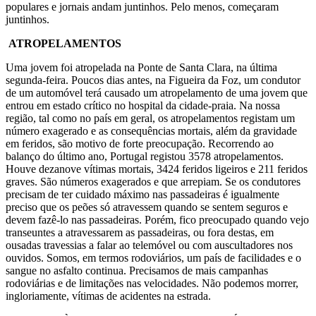
populares e jornais andam juntinhos. Pelo menos, começaram
juntinhos.
ATROPELAMENTOS
Uma jovem foi atropelada na Ponte de Santa Clara, na última
segunda-feira. Poucos dias antes, na Figueira da Foz, um condutor
de um automóvel terá causado um atropelamento de uma jovem que
entrou em estado crítico no hospital da cidade-praia. Na nossa
região, tal como no país em geral, os atropelamentos registam um
número exagerado e as consequências mortais, além da gravidade
em feridos, são motivo de forte preocupação. Recorrendo ao
balanço do último ano, Portugal registou 3578 atropelamentos.
Houve dezanove vítimas mortais, 3424 feridos ligeiros e 211 feridos
graves. São números exagerados e que arrepiam. Se os condutores
precisam de ter cuidado máximo nas passadeiras é igualmente
preciso que os peões só atravessem quando se sentem seguros e
devem fazê-lo nas passadeiras. Porém, fico preocupado quando vejo
transeuntes a atravessarem as passadeiras, ou fora destas, em
ousadas travessias a falar ao telemóvel ou com auscultadores nos
ouvidos. Somos, em termos rodoviários, um país de facilidades e o
sangue no asfalto continua. Precisamos de mais campanhas
rodoviárias e de limitações nas velocidades. Não podemos morrer,
ingloriamente, vítimas de acidentes na estrada.