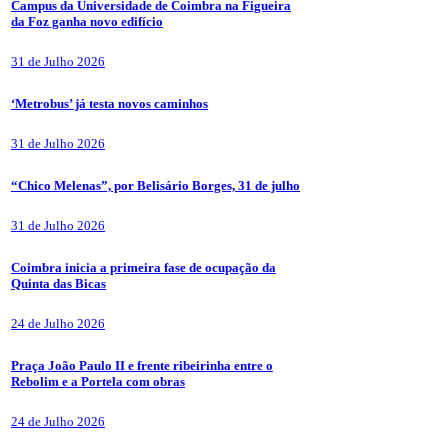
Campus da Universidade de Coimbra na Figueira
da Foz ganha novo edifício
31 de Julho 2026
‘Metrobus’ já testa novos caminhos
31 de Julho 2026
“Chico Melenas”, por Belisário Borges, 31 de julho
31 de Julho 2026
Coimbra inicia a primeira fase de ocupação da
Quinta das Bicas
24 de Julho 2026
Praça João Paulo II e frente ribeirinha entre o
Rebolim e a Portela com obras
24 de Julho 2026