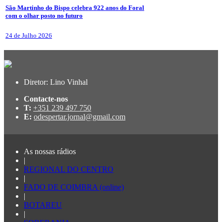
São Martinho do Bispo celebra 922 anos do Foral
com o olhar posto no futuro
24 de Julho 2026
Diretor: Lino Vinhal
Contacte-nos
T:
+351 239 497 750
E:
odespertar.jornal@gmail.com
As nossas rádios
|
REGIONAL DO CENTRO
|
FADO DE COIMBRA (online)
|
BOTAREU
|