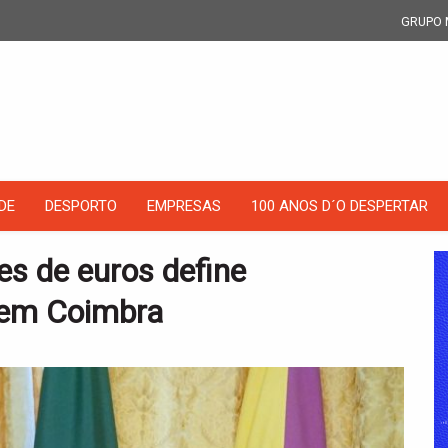
GRUPO 
DE
DESPORTO
EMPRESAS
100 ANOS D´O DESPERTAR
s de euros define
s em Coimbra