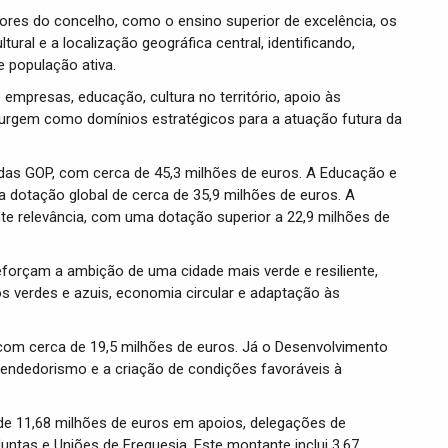
ores do concelho, como o ensino superior de excelência, os
tural e a localização geográfica central, identificando,
e população ativa.
 empresas, educação, cultura no território, apoio às
s surgem como domínios estratégicos para a atuação futura da
 das GOP, com cerca de 45,3 milhões de euros. A Educação e
 dotação global de cerca de 35,9 milhões de euros. A
te relevância, com uma dotação superior a 22,9 milhões de
eforçam a ambição de uma cidade mais verde e resiliente,
s verdes e azuis, economia circular e adaptação às
 com cerca de 19,5 milhões de euros. Já o Desenvolvimento
endedorismo e a criação de condições favoráveis à
e 11,68 milhões de euros em apoios, delegações de
untas e Uniões de Freguesia. Este montante inclui 3,67