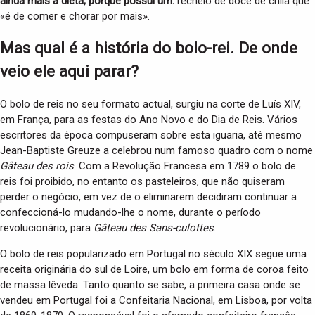
ainda mais a dieta, porque possui um.
recheio de doce de chila que
«é de comer e chorar por mais».
Mas qual é a história do bolo-rei. De onde
veio ele aqui parar?
O bolo de reis no seu formato actual, surgiu na corte de Luís XIV,
em França, para as festas do Ano Novo e do Dia de Reis. Vários
escritores da época compuseram sobre esta iguaria, até mesmo
Jean-Baptiste Greuze a celebrou num famoso quadro com o nome
Gâteau des rois
. Com a Revolução Francesa em 1789 o bolo de
reis foi proibido, no entanto os pasteleiros, que não quiseram
perder o negócio, em vez de o eliminarem decidiram continuar a
confeccioná-lo mudando-lhe o nome, durante o período
revolucionário, para
Gâteau des Sans-culottes
.
O bolo de reis popularizado em Portugal no século XIX segue uma
receita originária do sul de Loire, um bolo em forma de coroa feito
de massa lêveda. Tanto quanto se sabe, a primeira casa onde se
vendeu em Portugal foi a Confeitaria Nacional, em Lisboa, por volta