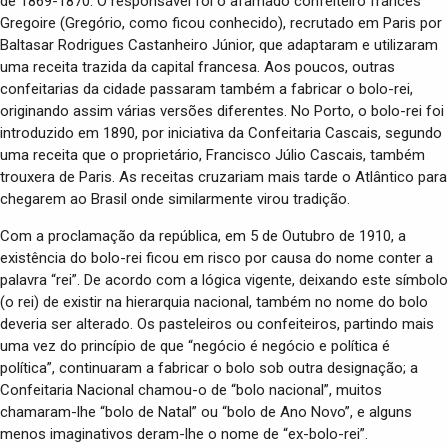
de 1869-1870. O responsável foi o afamado confeiteiro francês
Gregoire (Gregório, como ficou conhecido), recrutado em Paris por
Baltasar Rodrigues Castanheiro Júnior, que adaptaram e utilizaram
uma receita trazida da capital francesa. Aos poucos, outras
confeitarias da cidade passaram também a fabricar o bolo-rei,
originando assim várias versões diferentes. No Porto, o bolo-rei foi
introduzido em 1890, por iniciativa da Confeitaria Cascais, segundo
uma receita que o proprietário, Francisco Júlio Cascais, também
trouxera de Paris. As receitas cruzariam mais tarde o Atlântico para
chegarem ao Brasil onde similarmente virou tradição.
Com a proclamação da república, em 5 de Outubro de 1910, a
existência do bolo-rei ficou em risco por causa do nome conter a
palavra “rei”. De acordo com a lógica vigente, deixando este símbolo
(o rei) de existir na hierarquia nacional, também no nome do bolo
deveria ser alterado. Os pasteleiros ou confeiteiros, partindo mais
uma vez do princípio de que “negócio é negócio e política é
política”, continuaram a fabricar o bolo sob outra designação; a
Confeitaria Nacional chamou-o de “bolo nacional”, muitos
chamaram-lhe “bolo de Natal” ou “bolo de Ano Novo”, e alguns
menos imaginativos deram-lhe o nome de “ex-bolo-rei”.