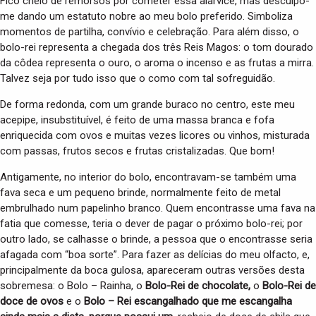
Fico cheio de remorsos por cometer essa alarvice, mas desculpo-
me dando um estatuto nobre ao meu bolo preferido. Simboliza
momentos de partilha, convívio e celebração. Para além disso, o
bolo-rei representa a chegada dos três Reis Magos: o tom dourado
da côdea representa o ouro, o aroma o incenso e as frutas a mirra.
Talvez seja por tudo isso que o como com tal sofreguidão.
De forma redonda, com um grande buraco no centro, este meu
acepipe, insubstituível, é feito de uma massa branca e fofa
enriquecida com ovos e muitas vezes licores ou vinhos, misturada
com passas, frutos secos e frutas cristalizadas. Que bom!
Antigamente, no interior do bolo, encontravam-se também uma
fava seca e um pequeno brinde, normalmente feito de metal
embrulhado num papelinho branco. Quem encontrasse uma fava na
fatia que comesse, teria o dever de pagar o próximo bolo-rei; por
outro lado, se calhasse o brinde, a pessoa que o encontrasse seria
afagada com “boa sorte”. Para fazer as delícias do meu olfacto, e,
principalmente da boca gulosa, apareceram outras versões desta
sobremesa: o Bolo – Rainha, o
Bolo-Rei de chocolate
,
o
Bolo-Rei de
doce de ovos
e o
Bolo – Rei escangalhado que me escangalha