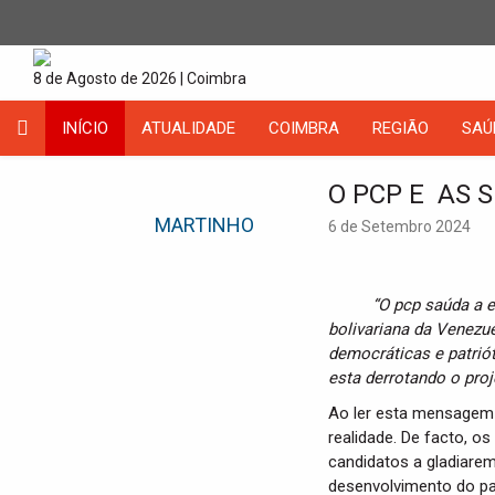
8 de Agosto de 2026 | Coimbra
INÍCIO
ATUALIDADE
COIMBRA
REGIÃO
SAÚ
O PCP E AS 
MARTINHO
6 de Setembro 2024
“O pcp saúda a 
bolivariana da Venezu
democráticas e patrió
esta derrotando o proj
Ao ler esta mensagem 
realidade. De facto, o
candidatos a gladiarem
desenvolvimento do paí