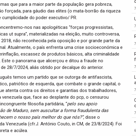
, mas que para a maior parte da população gera pobreza,
ão forçada, para gáudio das elites (o mata-borrão da riqueza
e cumplicidade do poder executivo/ PR.
ncentremo-nos nas apologéticas “forças progressistas,
icas ut supra”, materializadas na eleição, muito controversa,
2018, não reconhecida pela oposição e por grande parte da
nal. Atualmente, o país enfrenta uma crise socioeconómica e
erinflação, escassez de produtos básicos, alta criminalidade
f
 Este o panorama que alicerçou e ditou a fraude no
 de 28/7/2024, aliás obtido por decalque do anterior.
tuguês temos um partido que se outorga de antifascista,
ico, patriótico de esquerda, que combate o grande capital, o
e atenta contra os direitos e garantias dos trabalhadores,
a venezuela que, face ao desplante do pcp, o censurou
incongruente filosofia partidária, “
pelo seu apoio
ição de Maduro, sem auscultar a forma fraudulenta das
nhecem o nosso país melhor do que nós?”,
disse o
 da Venezuela (cfr.J. António Couto, in CM, de 23/8/2024). Foi
reta e acúlea.