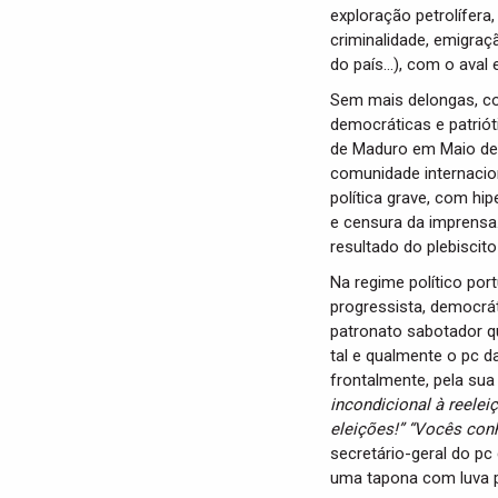
exploração petrolífera
criminalidade, emigraç
do país…), com o aval 
Sem mais delongas, co
democráticas e patriót
de Maduro em Maio de 
comunidade internacio
política grave, com hip
e censura da imprensa.
resultado do plebiscito
Na regime político por
progressista, democrát
patronato sabotador qu
tal e qualmente o pc d
frontalmente, pela sua 
incondicional à reele
eleições!” “Vocês co
secretário-geral do pc
uma tapona com luva p