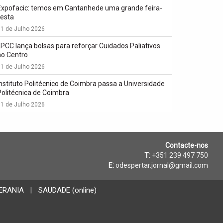
Expofacic: temos em Cantanhede uma grande feira-
festa
1 de Julho 2026
LPCC lança bolsas para reforçar Cuidados Paliativos
no Centro
1 de Julho 2026
Instituto Politécnico de Coimbra passa a Universidade
Politécnica de Coimbra
1 de Julho 2026
Contacte-nos
T:
+351 239 497 750
E:
odespertar.jornal@gmail.com
ERANIA
SAUDADE (online)
|