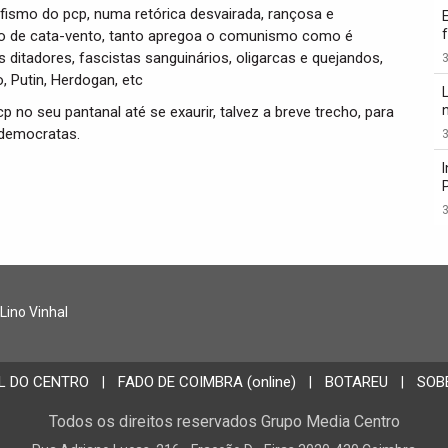
fismo do pcp, numa retórica desvairada, rançosa e
ito de cata-vento, tanto apregoa o comunismo como é
s ditadores, fascistas sanguinários, oligarcas e quejandos,
3
, Putin, Herdogan, etc
p no seu pantanal até se exaurir, talvez a breve trecho, para
 democratas.
3
3
 Lino Vinhal
L DO CENTRO
FADO DE COIMBRA (online)
BOTAREU
SOB
|
|
|
Todos os direitos reservados Grupo Media Centro