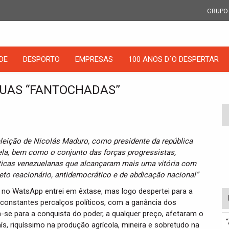
GRUPO
DE
DESPORTO
EMPRESAS
100 ANOS D´O DESPERTAR
SUAS “FANTOCHADAS”
eleição de Nicolás Maduro, como presidente da república
ela, bem como o conjunto das forças progressistas,
ticas venezuelanas que alcançaram mais uma vitória com
eto reacionário, antidemocrático e de abdicação nacional”
no WatsApp entrei em êxtase, mas logo despertei para a
s constantes percalços políticos, com a ganância dos
-se para a conquista do poder, a qualquer preço, afetaram o
s, riquíssimo na produção agrícola, mineira e sobretudo na