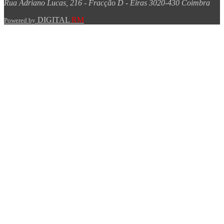
Rua Adriano Lucas, 216 - Fracção D - Eiras 3020-430 Coimbra
DIGITAL
RM
Powered by