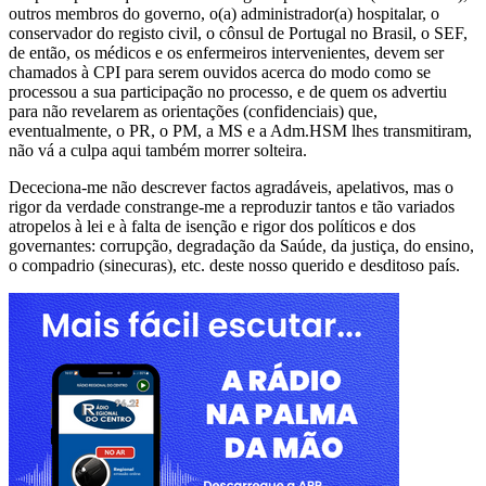
outros membros do governo, o(a) administrador(a) hospitalar, o
conservador do registo civil, o cônsul de Portugal no Brasil, o SEF,
de então, os médicos e os enfermeiros intervenientes, devem ser
chamados à CPI para serem ouvidos acerca do modo como se
processou a sua participação no processo, e de quem os advertiu
para não revelarem as orientações (confidenciais) que,
eventualmente, o PR, o PM, a MS e a Adm.HSM lhes transmitiram,
não vá a culpa aqui também morrer solteira.
Dececiona-me não descrever factos agradáveis, apelativos, mas o
rigor da verdade constrange-me a reproduzir tantos e tão variados
atropelos à lei e à falta de isenção e rigor dos políticos e dos
governantes: corrupção, degradação da Saúde, da justiça, do ensino,
o compadrio (sinecuras), etc. deste nosso querido e desditoso país.