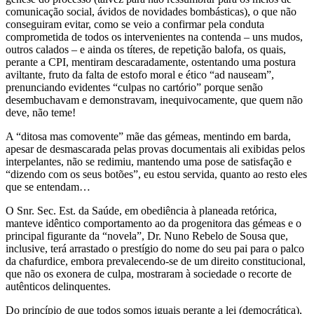
comunicação social, ávidos de novidades bombásticas), o que não
conseguiram evitar, como se veio a confirmar pela conduta
comprometida de todos os intervenientes na contenda – uns mudos,
outros calados – e ainda os títeres, de repetição balofa, os quais,
perante a CPI, mentiram descaradamente, ostentando uma postura
aviltante, fruto da falta de estofo moral e ético “ad nauseam”,
prenunciando evidentes “culpas no cartório” porque senão
desembuchavam e demonstravam, inequivocamente, que quem não
deve, não teme!
A “ditosa mas comovente” mãe das gémeas, mentindo em barda,
apesar de desmascarada pelas provas documentais ali exibidas pelos
interpelantes, não se redimiu, mantendo uma pose de satisfação e
“dizendo com os seus botões”, eu estou servida, quanto ao resto eles
que se entendam…
O Snr. Sec. Est. da Saúde, em obediência à planeada retórica,
manteve idêntico comportamento ao da progenitora das gémeas e o
principal figurante da “novela”, Dr. Nuno Rebelo de Sousa que,
inclusive, terá arrastado o prestígio do nome do seu pai para o palco
da chafurdice, embora prevalecendo-se de um direito constitucional,
que não os exonera de culpa, mostraram à sociedade o recorte de
autênticos delinquentes.
Do princípio de que todos somos iguais perante a lei (democrática),