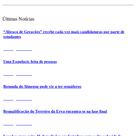
Últimas
Notícias
“Abraço de Gerações” recebe cada vez mais candidaturas por parte de
estudantes
7 de Agosto 2026
Uma Expofacic feita de pessoas
7 de Agosto 2026
Rotunda do Almegue pode vir a ter semáforos
7 de Agosto 2026
Requalificação do Terreiro da Erva encontra-se na fase final
7 de Agosto 2026