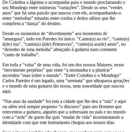
De Coimbra a lágrima o acompanha para o mundo proclamando o
seu Mondego entre inúmeras “variações”. Desde os seus “verdes
anos” que há uma paixão que nasceu com ele, acompanhando-o
entre “melodias” trinadas entre cordas e dedos sábios que lhe
compõem a “dança” do destino.
Desde os momentos de “divertimento” aos momentos de
“amargura”, tudo em Paredes foi único. “Canto(u) ao rio”, “canto(u)
à(de) rua”, “canto(u) à(de) Primavera”, “canto(u) ao(de) amor”, no
“desenho de uma melodia” abraçado á guitarra num constante
“canto de trabalho”.
Em toda a “valsa” de uma vida, foi um dos nossos Maiores, nesse
“movimento perpétuo” que entre “a montanha e a planície”
ascendeu “asas sobre o mundo”. “Entre Coimbra e o Mondego”
Carlos Paredes é um legado, uma “serenata” que ultrapassa gerações
e o mundo de uma guitarra tão nossa, uma sonoridade que nasceu
aqui.
“Nas asas da saudade” foi esta a cidade que lhe deu a “raiz” e aqui
ou além será sempre pequeno “o discurso” para um Homem que
reinventou a guitarra, alguém que a sobressaiu no país e no mundo
com a “sede” de quem lhe quis “mudar de vida” incrementando a
identidade com que este instrumento chegou aos nossos dias.