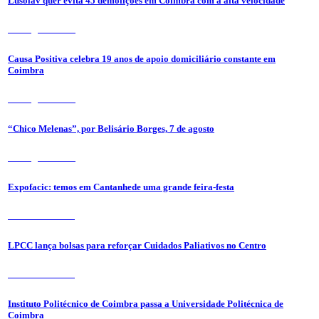
Lusolav quer evita 45 demolições em Coimbra com a alta velocidade
7 de Agosto 2026
Causa Positiva celebra 19 anos de apoio domiciliário constante em
Coimbra
7 de Agosto 2026
“Chico Melenas”, por Belisário Borges, 7 de agosto
6 de Agosto 2026
Expofacic: temos em Cantanhede uma grande feira-festa
31 de Julho 2026
LPCC lança bolsas para reforçar Cuidados Paliativos no Centro
31 de Julho 2026
Instituto Politécnico de Coimbra passa a Universidade Politécnica de
Coimbra