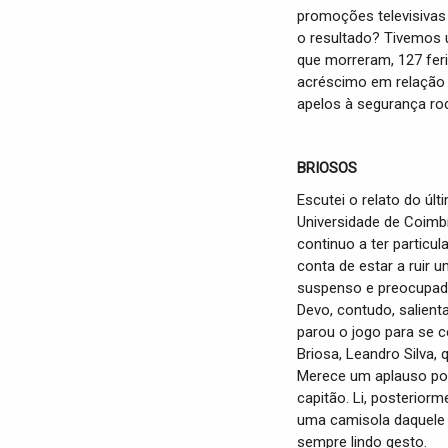
promoções televisivas 
o resultado? Tivemos
que morreram, 127 fer
acréscimo em relação 
apelos à segurança rodo
BRIOSOS
Escutei o relato do ú
Universidade de Coimb
continuo a ter partic
conta de estar a ruir 
suspenso e preocupado
Devo, contudo, salient
parou o jogo para se c
Briosa, Leandro Silva, 
Merece um aplauso po
capitão. Li, posterior
uma camisola daquele 
sempre lindo gesto.