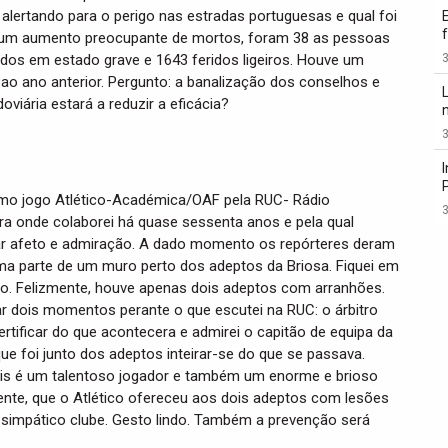
alertando para o perigo nas estradas portuguesas e qual foi
 um aumento preocupante de mortos, foram 38 as pessoas
idos em estado grave e 1643 feridos ligeiros. Houve um
3
ao ano anterior. Pergunto: a banalização dos conselhos e
viária estará a reduzir a eficácia?
3
ltimo jogo Atlético-Académica/OAF pela RUC- Rádio
3
ra onde colaborei há quase sessenta anos e pela qual
ular afeto e admiração. A dado momento os repórteres deram
uma parte de um muro perto dos adeptos da Briosa. Fiquei em
. Felizmente, houve apenas dois adeptos com arranhões.
ar dois momentos perante o que escutei na RUC: o árbitro
ertificar do que acontecera e admirei o capitão de equipa da
que foi junto dos adeptos inteirar-se do que se passava.
is é um talentoso jogador e também um enorme e brioso
mente, que o Atlético ofereceu aos dois adeptos com lesões
simpático clube. Gesto lindo. Também a prevenção será