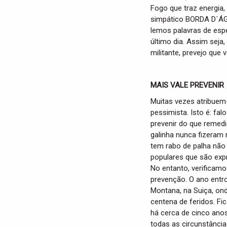
Fogo que traz energia
simpático BORDA D´ÁG
lemos palavras de espe
último dia. Assim seja
militante, prevejo que
MAIS VALE PREVENIR
Muitas vezes atribue
pessimista. Isto é: fa
prevenir do que remed
galinha nunca fizeram
tem rabo de palha não
populares que são expr
No entanto, verificamo
prevenção. O ano entr
Montana, na Suiça, on
centena de feridos. Fi
há cerca de cinco ano
todas as circunstância