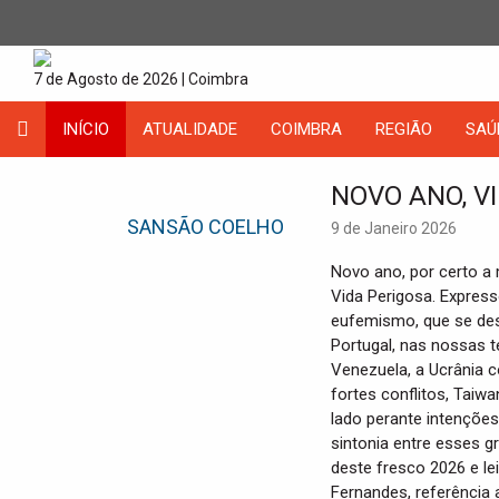
7 de Agosto de 2026 | Coimbra
INÍCIO
ATUALIDADE
COIMBRA
REGIÃO
SAÚ
NOVO ANO, V
SANSÃO COELHO
9 de Janeiro 2026
Novo ano, por certo a
Vida Perigosa. Express
eufemismo, que se de
Portugal, nas nossas t
Venezuela, a Ucrânia c
fortes conflitos, Taiwa
lado perante intençõe
sintonia entre esses 
deste fresco 2026 e lei
Fernandes, referência 