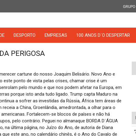
GRUPO
DE
DESPORTO
EMPRESAS
100 ANOS D´O DESPERTAR
IDA PERIGOSA
 merecer cartune do nosso Joaquim Belisário. Novo Ano e
o este ponto de vista pelas crises, chamar crise é um
senrolam pelo mundo e que nos podem afetar na Europa, em
erras porque isto anda tudo ligado. Trump capta Maduro na
ontinua a sofrer as investidas da Rússia, África tem áreas de
n receia a China, Groenlândia, amedrontada, a olhar para o
s americanas. Fortalecem-se blocos de países e não há
grupos, pelo contrário. Peguei no almanaque BORDA D´ÁGUA
o, na última página, no Juízo do Ano, de autoria de Diana
a que este ano, no calendário chinês, é o Ano do Cavalo de