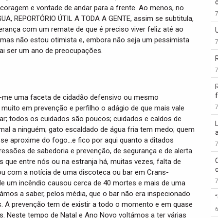
, coragem e vontade de andar para a frente. Ao menos, no
UA, REPORTÓRIO ÚTIL A TODA A GENTE, assim se subtitula,
rança com um remate de que é preciso viver feliz até ao
, mas não estou otimista e, embora não seja um pessimista
 vai ser um ano de preocupações.
f
m-me uma faceta de cidadão defensivo ou mesmo
lo muito em prevenção e perfilho o adágio de que mais vale
iar; todos os cuidados são poucos; cuidados e caldos de
 mal a ninguém; gato escaldado de água fria tem medo; quem
 se aproxime do fogo…e fico por aqui quanto a ditados
essões de sabedoria e prevenção, de segurança e de alerta.
s que entre nós ou na estranja há, muitas vezes, falta de
ou com a notícia de uma discoteca ou bar em Crans-
de um incêndio causou cerca de 40 mortes e mais de uma
cámos a saber, pelos média, que o bar não era inspecionado
s. A prevenção tem de existir a todo o momento e em quase
s. Neste tempo de Natal e Ano Novo voltámos a ter várias