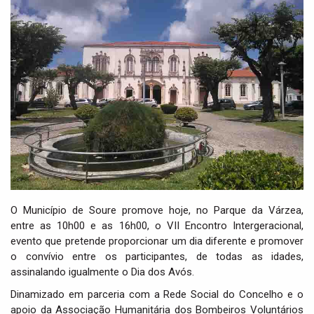
i
g
a
t
i
o
n
O Município de Soure promove hoje, no Parque da Várzea,
entre as 10h00 e as 16h00, o VII Encontro Intergeracional,
evento que pretende proporcionar um dia diferente e promover
o convívio entre os participantes, de todas as idades,
assinalando igualmente o Dia dos Avós.
Dinamizado em parceria com a Rede Social do Concelho e o
apoio da Associação Humanitária dos Bombeiros Voluntários