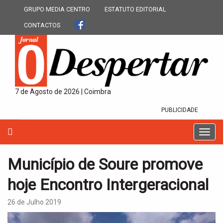
GRUPO MEDIA CENTRO
ESTATUTO EDITORIAL
CONTACTOS
7 de Agosto de 2026 | Coimbra
PUBLICIDADE
T
o
g
Município de Soure promove
g
l
hoje Encontro Intergeracional
e
n
26 de Julho 2019
a
v