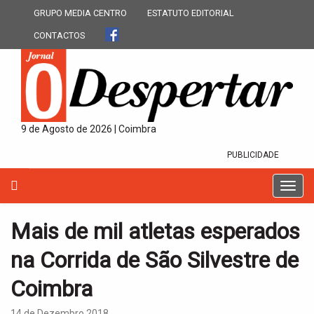
GRUPO MEDIA CENTRO
ESTATUTO EDITORIAL
CONTACTOS
9 de Agosto de 2026 | Coimbra
PUBLICIDADE
T
o
g
Mais de mil atletas esperados
g
l
na Corrida de São Silvestre de
e
n
Coimbra
a
v
14 de Dezembro 2018