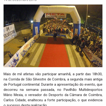
i
g
a
t
i
o
n
Mais de mil atletas vão participar amanhã, a partir das 18h30,
na Corrida de São Silvestre de Coimbra, a segunda mais antiga
de Portugal continental. Durante a apresentação do evento, que
decorreu na semana passada, no Pavilhão Multidesportos
Mário Mexia, o vereador do Desporto da Câmara de Coimbra,
Carlos Cidade, enalteceu a forte participação, o que evidencia
o sucesso desta realização.