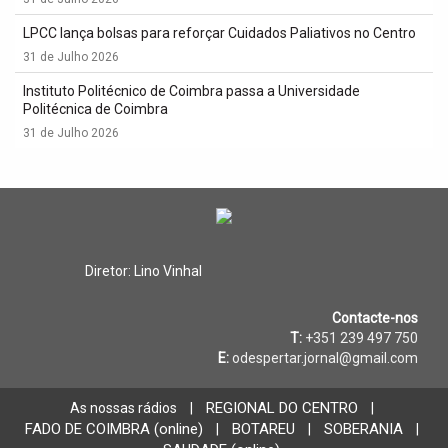
LPCC lança bolsas para reforçar Cuidados Paliativos no Centro
31 de Julho 2026
Instituto Politécnico de Coimbra passa a Universidade
Politécnica de Coimbra
31 de Julho 2026
Diretor: Lino Vinhal
Contacte-nos
T:
+351 239 497 750
E:
odespertar.jornal@gmail.com
REGIONAL DO CENTRO
As nossas rádios
|
|
FADO DE COIMBRA (online)
BOTAREU
SOBERANIA
|
|
|