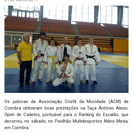
i
g
a
t
i
o
n
Os judocas da Associação Cristã da Mocidade (ACM) de
Coimbra obtiveram boas prestações na Taça António Aleixo,
Open de Cadetes, pontuável para o Ranking do Escalão, que
decorreu, no sábado, no Pavilhão Multidesportos Mário Mexia,
em Coimbra.