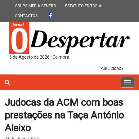
GRUPO MEDIA CENTRO
ESTATUTO EDITORIAL
CONTACTOS
6 de Agosto de 2026 | Coimbra
PUBLICIDADE
T
o
g
Judocas da ACM com boas
g
l
prestações na Taça António
e
n
Aleixo
a
v
21 de Junho 2019