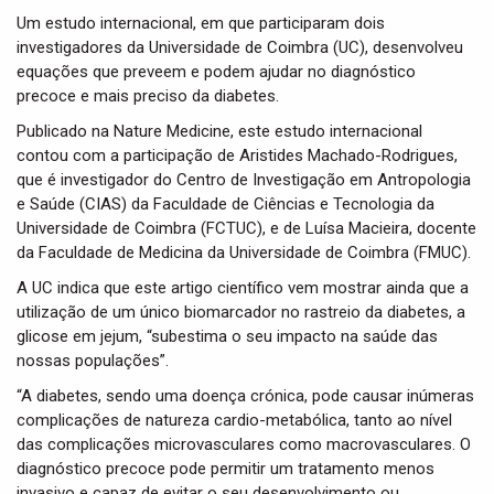
i
Um estudo internacional, em que participaram dois
o
investigadores da Universidade de Coimbra (UC), desenvolveu
n
equações que preveem e podem ajudar no diagnóstico
precoce e mais preciso da diabetes.
Publicado na Nature Medicine, este estudo internacional
contou com a participação de Aristides Machado-Rodrigues,
que é investigador do Centro de Investigação em Antropologia
e Saúde (CIAS) da Faculdade de Ciências e Tecnologia da
Universidade de Coimbra (FCTUC), e de Luísa Macieira, docente
da Faculdade de Medicina da Universidade de Coimbra (FMUC).
A UC indica que este artigo científico vem mostrar ainda que a
utilização de um único biomarcador no rastreio da diabetes, a
glicose em jejum, “subestima o seu impacto na saúde das
nossas populações”.
“A diabetes, sendo uma doença crónica, pode causar inúmeras
complicações de natureza cardio-metabólica, tanto ao nível
das complicações microvasculares como macrovasculares. O
diagnóstico precoce pode permitir um tratamento menos
invasivo e capaz de evitar o seu desenvolvimento ou