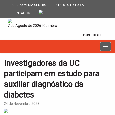
GRUPO MEDIA CENTRO
ESTATUTO EDITORIAL
CONTACTOS
7 de Agosto de 2026 | Coimbra
PUBLICIDADE
T
o
g
Investigadores da UC
g
l
participam em estudo para
e
n
auxiliar diagnóstico da
a
v
diabetes
i
g
24 de Novembro 2023
a
t