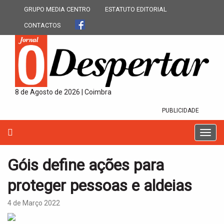
GRUPO MEDIA CENTRO
ESTATUTO EDITORIAL
CONTACTOS
8 de Agosto de 2026 | Coimbra
PUBLICIDADE
T
o
g
Góis define ações para
g
l
proteger pessoas e aldeias
e
n
4 de Março 2022
a
v