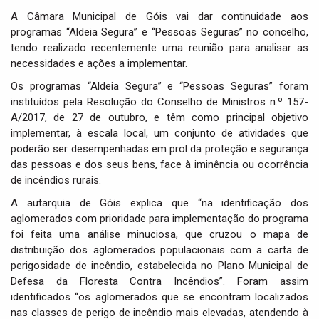
i
A Câmara Municipal de Góis vai dar continuidade aos
g
programas “Aldeia Segura” e “Pessoas Seguras” no concelho,
a
tendo realizado recentemente uma reunião para analisar as
t
necessidades e ações a implementar.
i
o
Os programas “Aldeia Segura” e “Pessoas Seguras” foram
n
instituídos pela Resolução do Conselho de Ministros n.º 157-
A/2017, de 27 de outubro, e têm como principal objetivo
implementar, à escala local, um conjunto de atividades que
poderão ser desempenhadas em prol da proteção e segurança
das pessoas e dos seus bens, face à iminência ou ocorrência
de incêndios rurais.
A autarquia de Góis explica que “na identificação dos
aglomerados com prioridade para implementação do programa
foi feita uma análise minuciosa, que cruzou o mapa de
distribuição dos aglomerados populacionais com a carta de
perigosidade de incêndio, estabelecida no Plano Municipal de
Defesa da Floresta Contra Incêndios”. Foram assim
identificados “os aglomerados que se encontram localizados
nas classes de perigo de incêndio mais elevadas, atendendo à