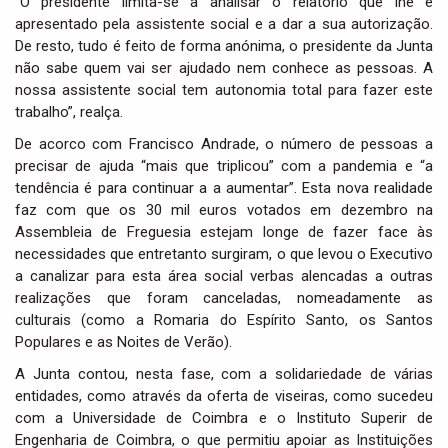
“O presidente limita-se a analisar o relatório que lhe é
apresentado pela assistente social e a dar a sua autorização.
De resto, tudo é feito de forma anónima, o presidente da Junta
não sabe quem vai ser ajudado nem conhece as pessoas. A
nossa assistente social tem autonomia total para fazer este
trabalho”, realça.
De acorco com Francisco Andrade, o número de pessoas a
precisar de ajuda “mais que triplicou” com a pandemia e “a
tendência é para continuar a a aumentar”. Esta nova realidade
faz com que os 30 mil euros votados em dezembro na
Assembleia de Freguesia estejam longe de fazer face às
necessidades que entretanto surgiram, o que levou o Executivo
a canalizar para esta área social verbas alencadas a outras
realizações que foram canceladas, nomeadamente as
culturais (como a Romaria do Espírito Santo, os Santos
Populares e as Noites de Verão).
A Junta contou, nesta fase, com a solidariedade de várias
entidades, como através da oferta de viseiras, como sucedeu
com a Universidade de Coimbra e o Instituto Superir de
Engenharia de Coimbra, o que permitiu apoiar as Instituições