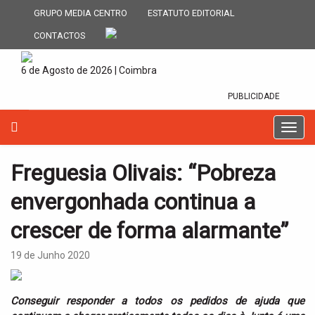
GRUPO MEDIA CENTRO
ESTATUTO EDITORIAL
CONTACTOS
6 de Agosto de 2026 | Coimbra
PUBLICIDADE
T
o
g
Freguesia Olivais: “Pobreza
g
l
envergonhada continua a
e
n
crescer de forma alarmante”
a
v
19 de Junho 2020
i
g
a
Conseguir responder a todos os pedidos de ajuda que
t