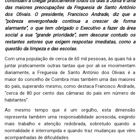
continuam a chegar praticamente todos os dias à Junta é uma
i
das maiores preocupações da Freguesia de Santo António
o
dos Olivais. O presidente, Francisco Andrade, diz que a
n
“pobreza envergonhada continua a crescer de forma
alarmante”, o que tem obrigado o Executivo a fazer da área
social a sua “grande prioridade”, sem descurar contudo os
restantes setores que exigem respostas imediatas, como a
questão da limpeza e das escolas.
Com uma população de cerca de 60 mil pessoas, às quais há a
juntar praticamente outras tantas que por ali se movimentam
diariamente, a Freguesia de Santo António dos Olivais é a
maior do concelho de Coimbra mas também uma das maiores
do país, superando mesmo, como destaca Francisco Andrade,
“cerca de 80 por cento das câmaras do país em número de
habitantes”.
Ao mesmo tempo que é um orgulho, esta dimensão
representa também uma responsabilidade acrescida, exigindo
mais trabalho e atenção redobrada, sobretudo quando a
normalidade é interrompida e quando traz mudanças que vêm
acompanhadas de dificuldades.